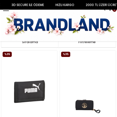
3D SECURE İLE ÖDEME
HIZLI KARGO
2000 TL ÜZERİ ÜCRET
MENU
0
Anasayfa
ÇANTA
Cüzdan
Sıralama
Filtreleme
%35
%35