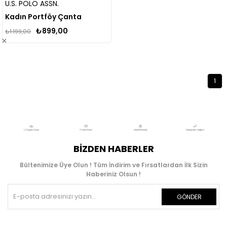
U.S. POLO ASSN.
Kadın Portföy Çanta
₺899,00
₺1.199,00
1
BIZDEN HABERLER
Bültenimize Üye Olun ! Tüm İndirim ve Fırsatlardan İlk Sizin
Haberiniz Olsun !
GÖNDER