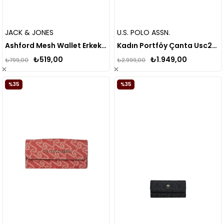
JACK & JONES
U.S. POLO ASSN.
Ashford Mesh Wallet Erkek Bej Cüzdan 12233480-06
Kadın Portföy Çanta Usc24800
₺519,00
₺1.949,00
₺799,00
₺2.999,00
%35
%35