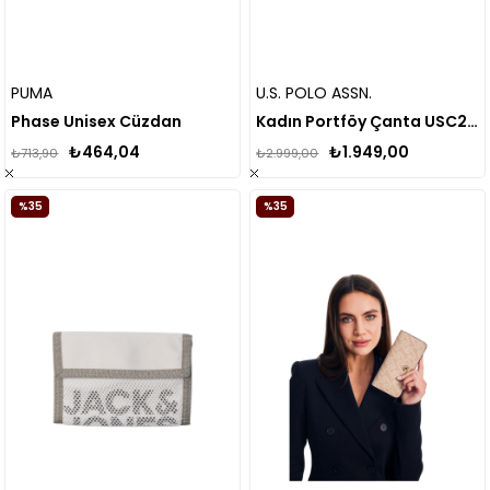
PUMA
U.S. POLO ASSN.
Phase Unisex Cüzdan
Kadın Portföy Çanta USC24812
₺464,04
₺1.949,00
₺713,90
₺2.999,00
%35
%35