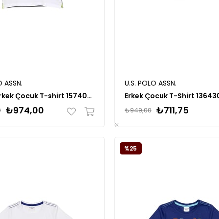
O ASSN.
U.S. POLO ASSN.
Baskılı Erkek Çocuk T-shirt 1574038
Erkek Çocuk T-Shirt 13643
₺974,00
₺711,75
0
₺949,00
%25