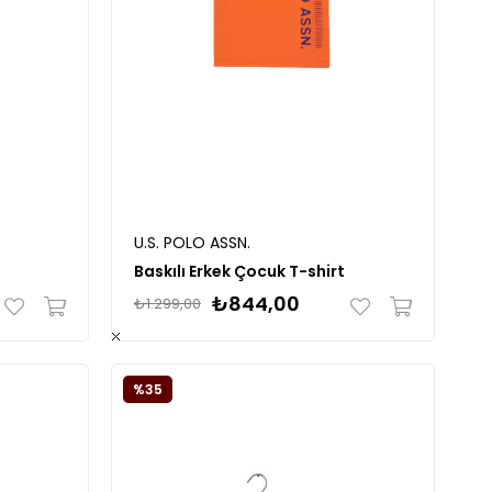
U.S. POLO ASSN.
Baskılı Erkek Çocuk T-shirt
₺844,00
₺1.299,00
%35