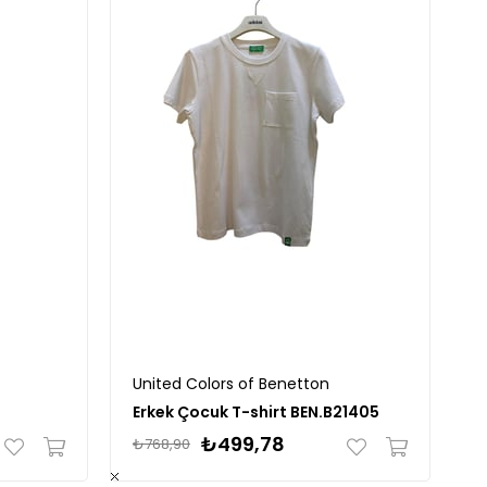
United Colors of Benetton
Erkek Çocuk T-shirt BEN.B21405
₺499,78
₺768,90