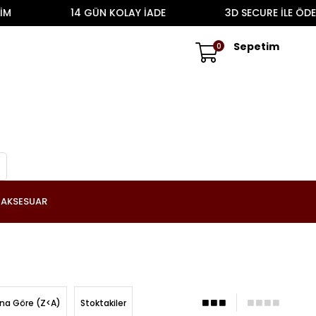
14 GÜN KOLAY İADE
3D SECURE İLE ÖDEME
Sepetim
0
AKSESUAR
ına Göre (Z<A)
Stoktakiler