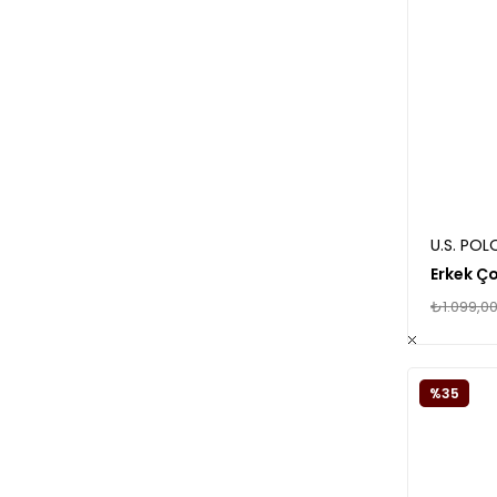
U.S. POL
Erkek Ço
₺1.099,0
%35