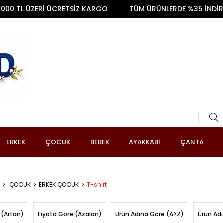
 ÜZERİ ÜCRETSİZ KARGO
TÜM ÜRÜNLERDE %35 İNDİRİM
ERKEK
ÇOCUK
BEBEK
AYAKKABI
ÇANTA
ÇOCUK
ERKEK ÇOCUK
T-shirt
 (Artan)
Fiyata Göre (Azalan)
Ürün Adına Göre (A>Z)
Ürün Ad