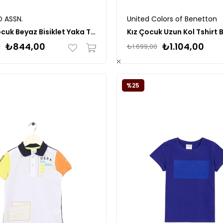
O ASSN.
United Colors of Benetton
Erkek Çocuk Beyaz Bisiklet Yaka Tişört 50281684
Kız Çocuk Uzun Kol Tshirt 
₺844,00
₺1.104,00
0
₺1.699,00
%25