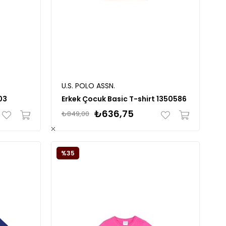
U.S. POLO ASSN.
03
Erkek Çocuk Basic T-shirt 1350586
₺636,75
₺849,00
%35