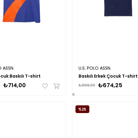
O ASSN.
U.S. POLO ASSN.
cuk Baskılı T-shirt
Baskılı Erkek Çocuk T-shirt
₺714,00
₺674,25
0
₺899,00
%25