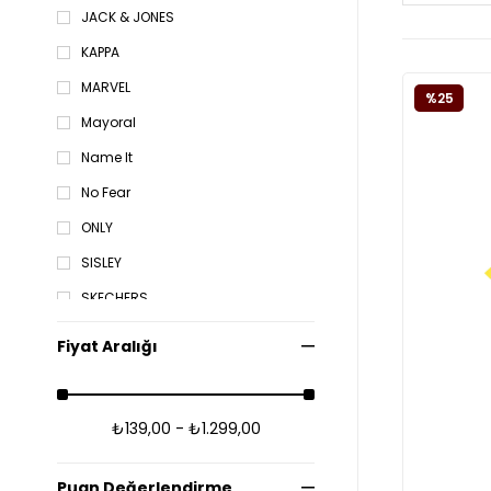
JACK & JONES
KAPPA
MARVEL
%25
Mayoral
Name It
No Fear
ONLY
SISLEY
SKECHERS
Tuc Tuc
Fiyat Aralığı
U.S. POLO ASSN.
United Colors of Benetton
₺139,00 - ₺1.299,00
WARNER BROS
Puan Değerlendirme