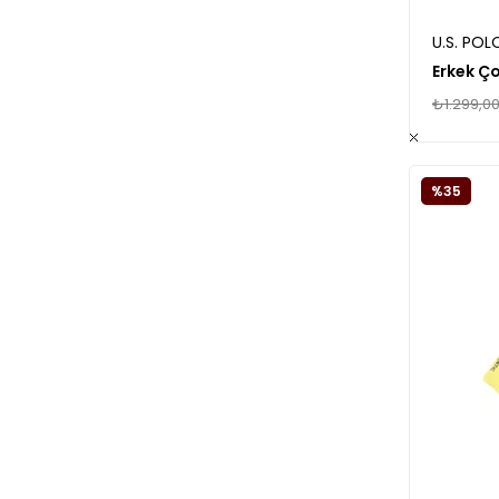
U.S. POL
₺1.299,0
%35