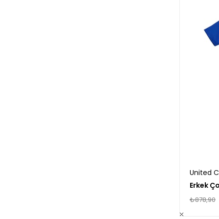
United C
₺878,90