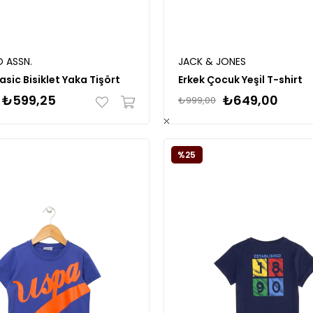
O ASSN.
JACK & JONES
sic Bisiklet Yaka Tişört
Erkek Çocuk Yeşil T-shirt
₺599,25
₺649,00
₺999,00
%25