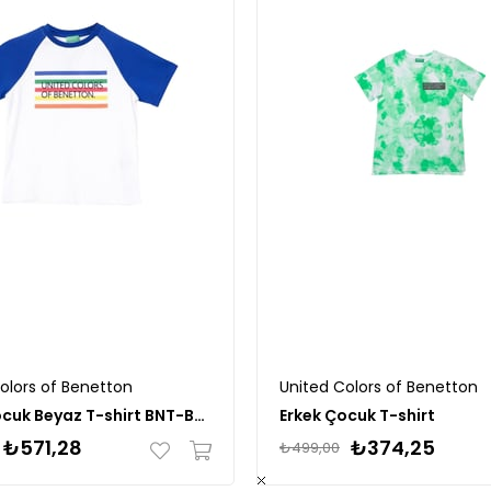
olors of Benetton
United Colors of Benetton
Erkek Çocuk Beyaz T-shirt BNT-B21384
Erkek Çocuk T-shirt
₺571,28
₺374,25
₺499,00