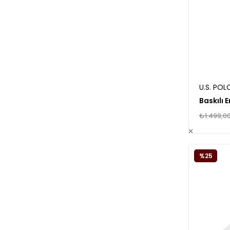
U.S. POL
₺1.499,0
%25