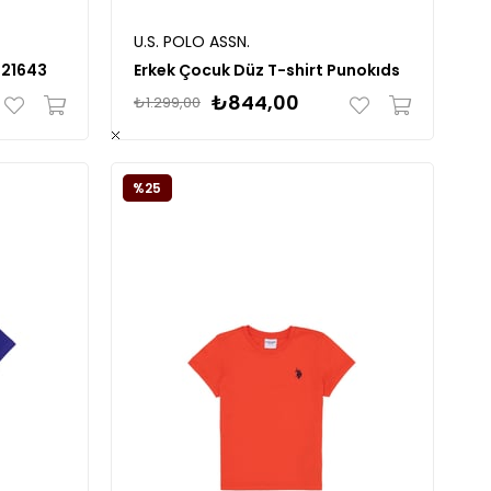
U.S. POLO ASSN.
B21643
Erkek Çocuk Düz T-shirt Punokıds
₺844,00
₺1.299,00
%25