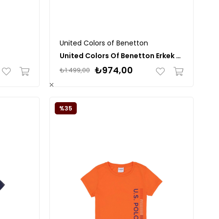
United Colors of Benetton
United Colors Of Benetton Erkek Çocuk Tshirt BNT-B21366
₺974,00
₺1.499,00
%35