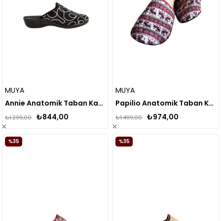
MUYA
MUYA
Annie Anatomik Taban Kadın Ev Terliği
Papilio Anatomik Taban Kadın Ev Terliği
₺844,00
₺974,00
₺1.299,00
₺1.499,00
%35
%35