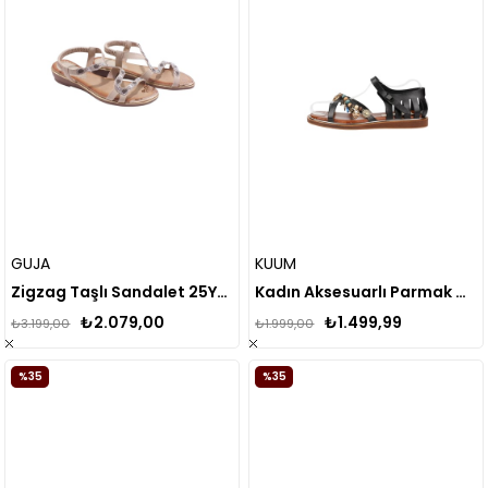
GUJA
KUUM
Zigzag Taşlı Sandalet 25Y122-5( KALIBI 1 NUMARA KÜÇÜKTÜR )
Kadın Aksesuarlı Parmak Arası Yumuşak Tabanlı Sandalet
₺2.079,00
₺1.499,99
₺3.199,00
₺1.999,00
%35
%35