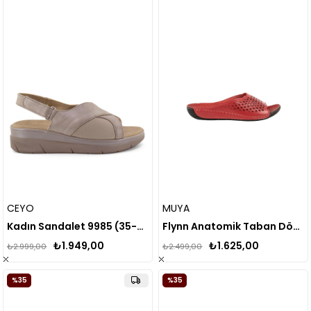
CEYO
MUYA
Kadın Sandalet 9985 (35-41)
Flynn Anatomik Taban Dört Mevsim Kadın Terlik
₺1.949,00
₺1.625,00
₺2.999,00
₺2.499,00
%35
%35