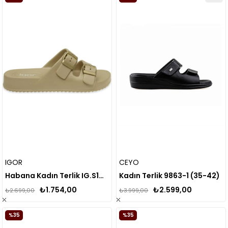
IGOR
CEYO
Habana Kadın Terlik IG.S10327
Kadın Terlik 9863-1 (35-42)
₺1.754,00
₺2.599,00
₺2.699,00
₺3.999,00
%35
%35