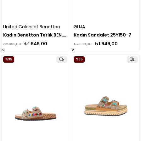
United Colors of Benetton
GUJA
Kadın Benetton Terlik BEN.10218
Kadın Sandalet 25Y150-7
₺1.949,00
₺1.949,00
₺2.999,00
₺2.999,00
%35
%35