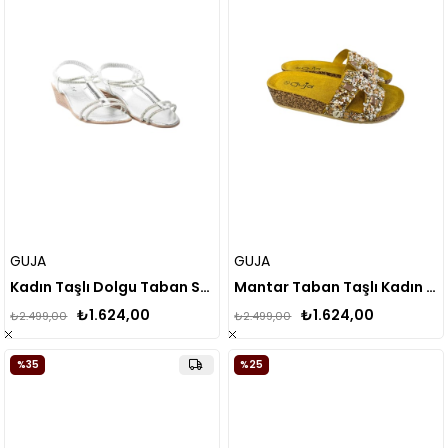
GUJA
GUJA
Kadın Taşlı Dolgu Taban Sandalet 24Y145-1
Mantar Taban Taşlı Kadın Terlik 24Y102-1
₺1.624,00
₺1.624,00
₺2.499,00
₺2.499,00
%35
%25