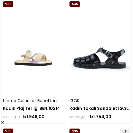
%35
%35
United Colors of Benetton
IGOR
Kadın Plaj Terliği BEN.10214
Kadın Tokalı Sandalet IG.S10258
₺1.949,00
₺1.754,00
₺2.999,00
₺2.699,00
%35
%35