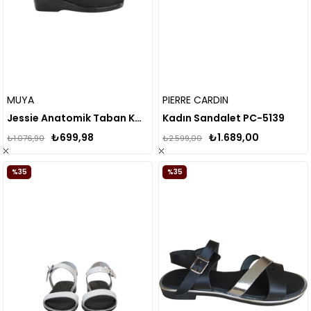
MUYA
PIERRE CARDIN
Jessie Anatomik Taban Kadın Ev Terliği
Kadın Sandalet PC-5139
₺699,98
₺1.689,00
₺1.076,90
₺2.599,00
%35
%35