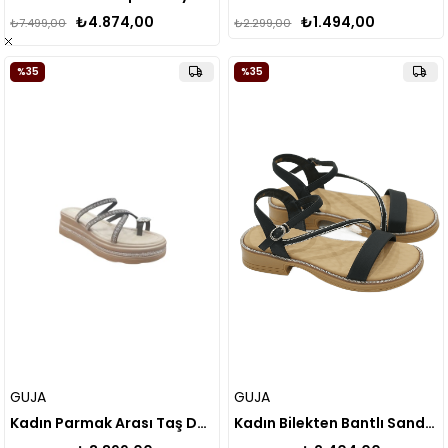
₺4.874,00
₺1.494,00
₺7.499,00
₺2.299,00
%35
%35
GUJA
GUJA
Kadın Parmak Arası Taş Detay Terlik 25Y398-2
Kadın Bilekten Bantlı Sandalet