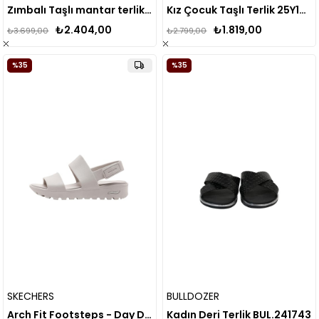
Zımbalı Taşlı mantar terlik ( kalıbı 1 numara küçüktür )
Kız Çocuk Taşlı Terlik 25Y106-4
₺2.404,00
₺1.819,00
₺3.699,00
₺2.799,00
%35
%35
SKECHERS
BULLDOZER
Arch Fit Footsteps - Day Dream Kadın Bej Sandalet 111380 Nat
Kadın Deri Terlik BUL.241743