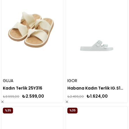
GUJA
IGOR
Kadın Terlik 25Y316
Habana Kadın Terlik IG.S10318
₺2.599,00
₺1.624,00
₺3.999,00
₺2.499,00
%35
%35