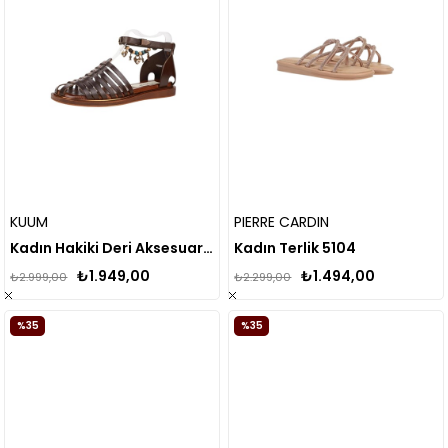
KUUM
PIERRE CARDIN
Kadın Hakiki Deri Aksesuarlı Yumuşak Tabanlı Sandalet
Kadın Terlik 5104
₺1.949,00
₺1.494,00
₺2.999,00
₺2.299,00
%35
%35