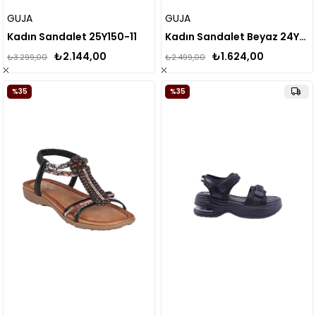
GUJA
GUJA
Kadın Sandalet 25Y150-11
Kadın Sandalet Beyaz 24Y120-1
₺2.144,00
₺1.624,00
₺3.299,00
₺2.499,00
%35
%35