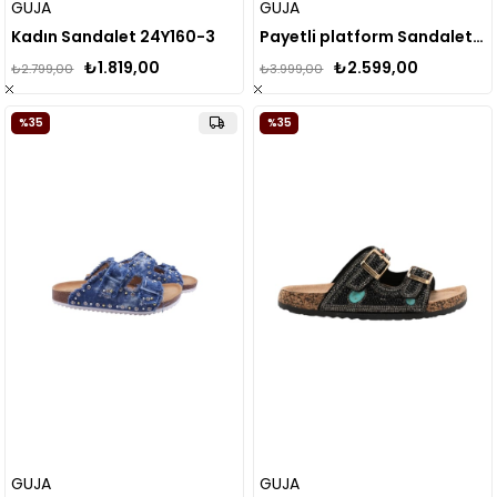
GUJA
GUJA
Kadın Sandalet 24Y160-3
Payetli platform Sandalet 25Y417-1 ( Kalıbı 1 Numara Küçüktür )
₺1.819,00
₺2.599,00
₺2.799,00
₺3.999,00
%35
%35
GUJA
GUJA