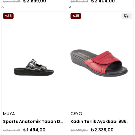
₺3.899,00
₺2.404,00
₺5.999,00
₺3.699,00
%35
%35
MUYA
CEYO
Sports Anatomik Taban Dört Mevsim Erkek Terlik
Kadın Terlik Ayakkabı 9863-36
₺1.494,00
₺2.339,00
₺2.299,00
₺3.599,00