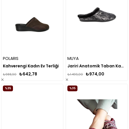
POLARIS
MUYA
Kahverengi Kadın Ev Terliği
Jariri Anatomik Taban Kadın Ev Terliği 35909
₺642,78
₺974,00
₺988,90
₺1.499,00
%35
%35