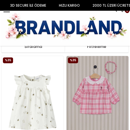
3D SECURE İLE ÖDEME
HIZLI KARGO
2000 TL ÜZERİ ÜCRETSİ
MENU
0
Anasayfa
BEBEK
KIZ BEBEK
Elbise & Etek
Sıralama
Filtreleme
%35
%35