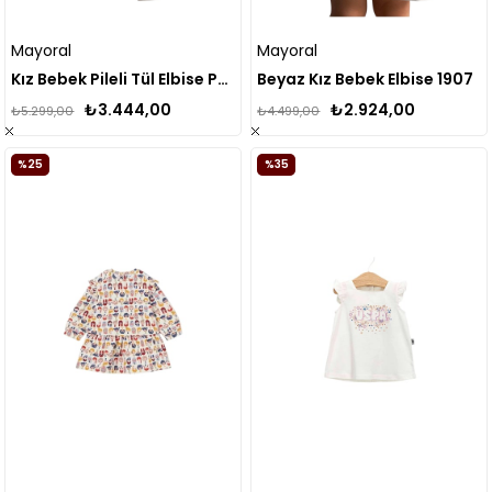
Mayoral
Mayoral
Kız Bebek Pileli Tül Elbise Pembe 1908
Beyaz Kız Bebek Elbise 1907
₺3.444,00
₺2.924,00
₺5.299,00
₺4.499,00
%25
%35