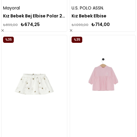
Mayoral
U.S. POLO ASSN.
Kız Bebek Bej Elbise Polar 2994
Kız Bebek Elbise
₺674,25
₺714,00
₺899,00
₺1.099,00
%35
%35