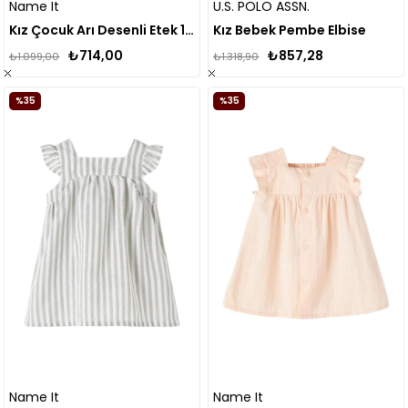
Name It
U.S. POLO ASSN.
Kız Çocuk Arı Desenli Etek 13216738
Kız Bebek Pembe Elbise
₺714,00
₺857,28
₺1.099,00
₺1.318,90
%35
%35
Name It
Name It