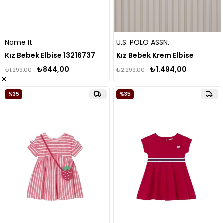
Name It
U.S. POLO ASSN.
Kız Bebek Elbise 13216737
Kız Bebek Krem Elbise
₺844,00
₺1.494,00
₺1.299,00
₺2.299,00
%35
%35