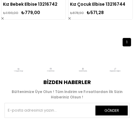
Kız Bebek Elbise 13216742
Kız Çocuk Elbise 13216744
₺779,00
₺571,28
₺1.199,00
₺878,90
1
BIZDEN HABERLER
Bültenimize Üye Olun ! Tüm İndirim ve Fırsatlardan İlk Sizin
Haberiniz Olsun !
GÖNDER