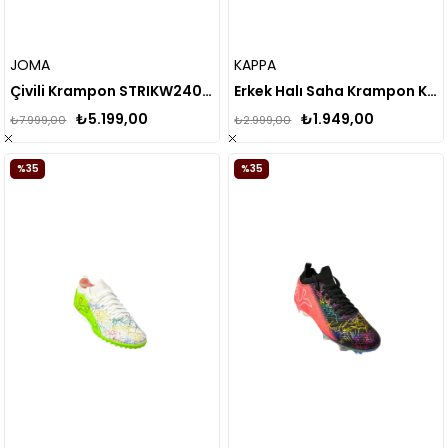
JOMA
KAPPA
Çivili Krampon STRIKW2401FG
Erkek Halı Saha Krampon KAP.371Q3UW
₺5.199,00
₺1.949,00
₺7.999,00
₺2.999,00
%35
%35