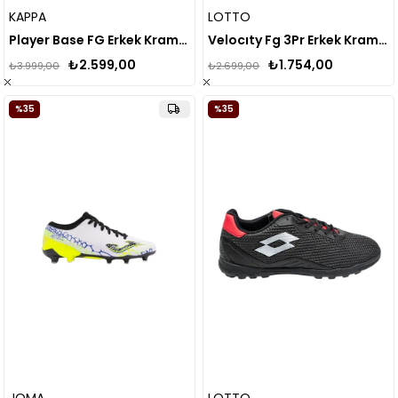
KAPPA
LOTTO
Player Base FG Erkek Krampon
Velocıty Fg 3Pr Erkek Krampon - LACİVERT
₺2.599,00
₺1.754,00
₺3.999,00
₺2.699,00
%35
%35
JOMA
LOTTO