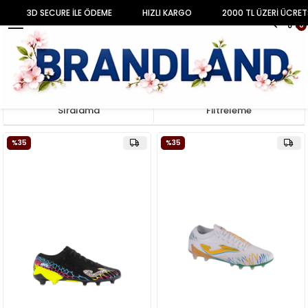
3D SECURE İLE ÖDEME
HIZLI KARGO
2000 TL ÜZERİ ÜCRET
MENU
0
Anasayfa
AYAKKABI
ERKEK
Krampon
Sıralama
Filtreleme
%35
%35