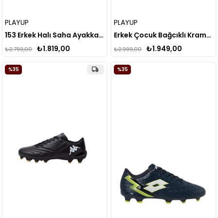
PLAYUP
PLAYUP
153 Erkek Halı Saha Ayakkabısı
Erkek Çocuk Bağcıklı Krampon 153
₺1.819,00
₺1.949,00
₺2.799,00
₺2.999,00
%35
%35