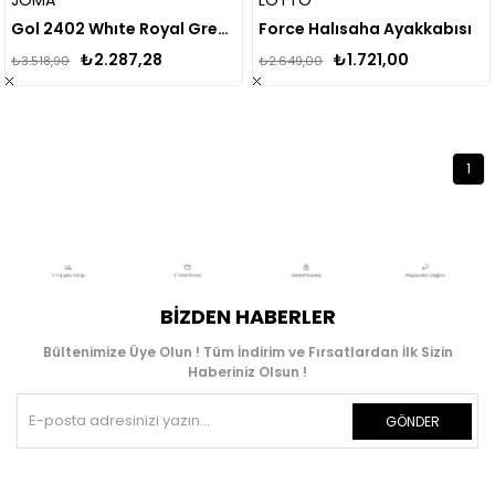
Gol 2402 Whıte Royal Green Fırm Ground Erkek Beyaz - Saks - Yeşil Krampon Golw2402fg
Force Halısaha Ayakkabısı
₺2.287,28
₺1.721,00
₺3.518,90
₺2.649,00
1
BIZDEN HABERLER
Bültenimize Üye Olun ! Tüm İndirim ve Fırsatlardan İlk Sizin
Haberiniz Olsun !
GÖNDER