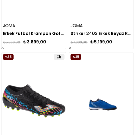
JOMA
JOMA
Erkek Futbol Krampon Gol 2401 Firm Ground Golw2401Fg
Strıker 2402 Erkek Beyaz Krampon (Çim Zemin) STRIKW2402FG
₺3.899,00
₺5.199,00
₺5.999,00
₺7.999,00
%35
%35