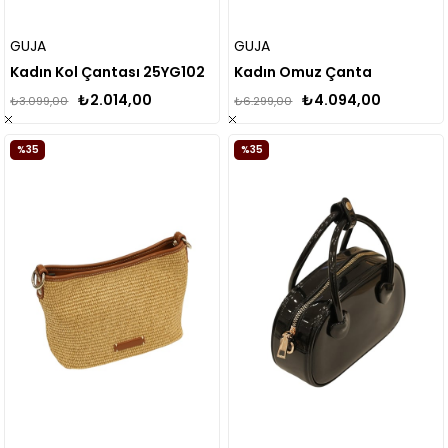
GUJA
GUJA
Kadın Kol Çantası 25YG102
Kadın Omuz Çanta
₺2.014,00
₺4.094,00
₺3.099,00
₺6.299,00
%35
%35