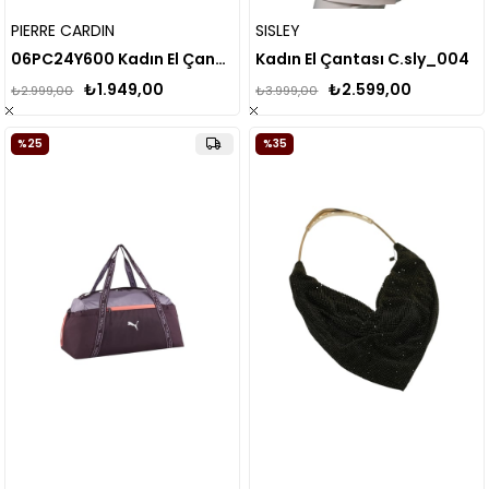
PIERRE CARDIN
SISLEY
06PC24Y600 Kadın El Çanta
Kadın El Çantası C.sly_004
₺1.949,00
₺2.599,00
₺2.999,00
₺3.999,00
%25
%35