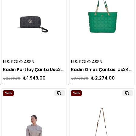
U.S. POLO ASSN.
U.S. POLO ASSN.
Kadın Portföy Çanta Usc24820
Kadın Omuz Çantası Us24159
₺1.949,00
₺2.274,00
₺2.999,00
₺3.499,00
%35
%35