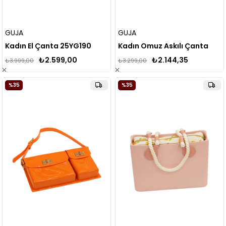
GUJA
GUJA
Kadın El Çanta 25YG190
Kadın Omuz Askılı Çanta
₺2.599,00
₺2.144,35
₺3.999,00
₺3.299,00
%35
%35