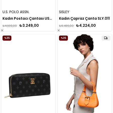
U.S. POLO ASSN.
SISLEY
Kadın Postacı Çantası US26189
Kadın Çapraz Çanta SLY.011
₺3.249,00
₺4.224,00
₺4.999,00
₺6.499,00
%35
%35