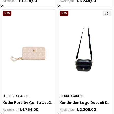
₺1.299,00
₺3.249,00
₺1.999,00
₺4.999,00
%35
%35
U.S. POLO ASSN.
PIERRE CARDIN
Kadın Portföy Çanta Usc24467
Kendinden Logo Desenli Kadın Çapraz Askılı Çanta
₺1.754,00
₺2.209,00
₺2.699,00
₺3.399,00