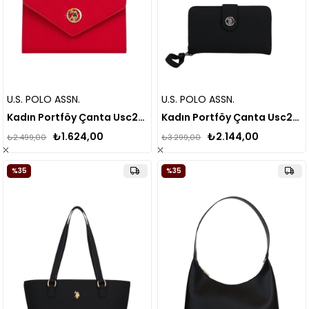
U.S. POLO ASSN.
U.S. POLO ASSN.
Kadın Portföy Çanta Usc26353
Kadın Portföy Çanta Usc26354
₺1.624,00
₺2.144,00
₺2.499,00
₺3.299,00
%35
%35