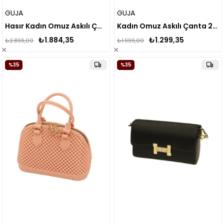
GUJA
GUJA
Hasır Kadın Omuz Askılı Çanta
Kadın Omuz Askılı Çanta 25YG106
₺1.884,35
₺1.299,35
₺2.899,00
₺1.999,00
%35
%35