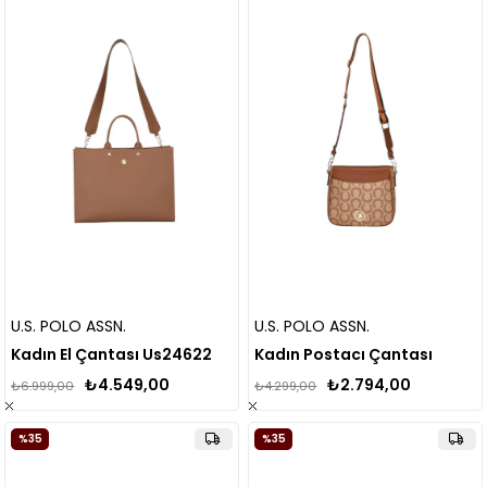
U.S. POLO ASSN.
U.S. POLO ASSN.
Kadın El Çantası Us24622
Kadın Postacı Çantası
₺4.549,00
₺2.794,00
₺6.999,00
₺4.299,00
%35
%35