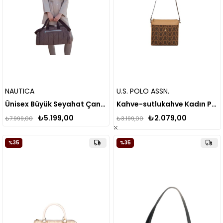
NAUTICA
U.S. POLO ASSN.
Ünisex Büyük Seyahat Çantası CN3571T
Kahve-sutlukahve Kadın Postacı Çantası Us23207
₺5.199,00
₺2.079,00
₺7.999,00
₺3.199,00
%35
%35