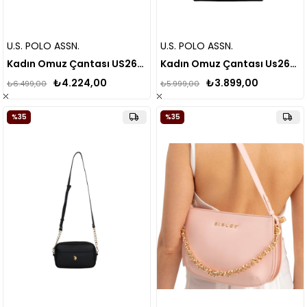
U.S. POLO ASSN.
U.S. POLO ASSN.
Kadın Omuz Çantası US26181
Kadın Omuz Çantası Us26201
₺4.224,00
₺3.899,00
₺6.499,00
₺5.999,00
%35
%35