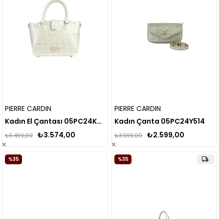
PIERRE CARDIN
PIERRE CARDIN
Kadın El Çantası 05PC24K817
Kadın Çanta 05PC24Y514
₺3.574,00
₺2.599,00
₺5.499,00
₺3.999,00
%35
%35