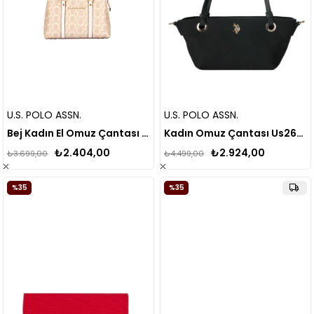
U.S. POLO ASSN.
U.S. POLO ASSN.
Bej Kadın El Omuz Çantası Us24205
Kadın Omuz Çantası Us26273
₺2.404,00
₺2.924,00
₺3.699,00
₺4.499,00
%35
%35