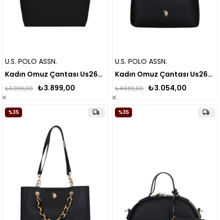
U.S. POLO ASSN.
U.S. POLO ASSN.
Kadın Omuz Çantası Us26260
Kadın Omuz Çantası Us26147
₺3.899,00
₺3.054,00
₺5.999,00
₺4.699,00
%35
%35