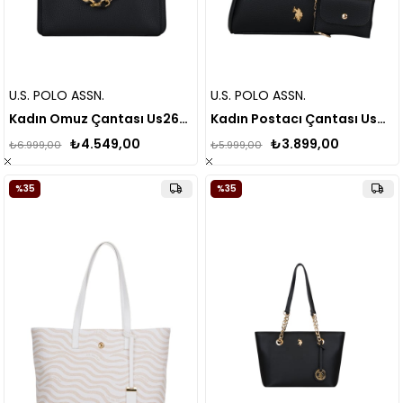
U.S. POLO ASSN.
U.S. POLO ASSN.
Kadın Omuz Çantası Us26146
Kadın Postacı Çantası Us26155
₺4.549,00
₺3.899,00
₺6.999,00
₺5.999,00
%35
%35