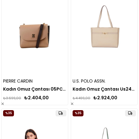
PIERRE CARDIN
U.S. POLO ASSN.
Kadın Omuz Çantası 05PC24Y506
Kadın Omuz Çantası Us24700
₺2.404,00
₺2.924,00
₺3.699,00
₺4.499,00
%35
%35