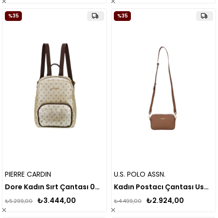
%35
%35
PIERRE CARDIN
U.S. POLO ASSN.
Dore Kadın Sırt Çantası 05pc24k851
Kadın Postacı Çantası Us24625
₺3.444,00
₺2.924,00
₺5.299,00
₺4.499,00