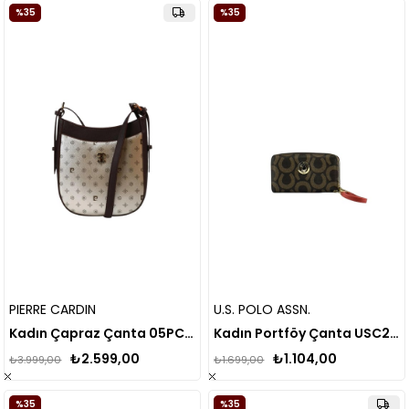
%35
%35
PIERRE CARDIN
U.S. POLO ASSN.
Kadın Çapraz Çanta 05PC24Y526
Kadın Portföy Çanta USC23363
₺2.599,00
₺1.104,00
₺3.999,00
₺1.699,00
%35
%35