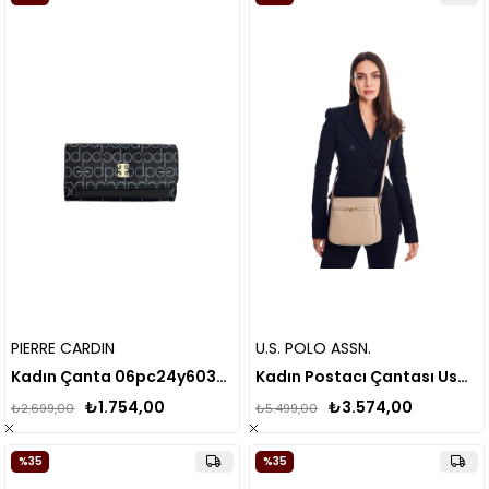
PIERRE CARDIN
U.S. POLO ASSN.
Kadın Çanta 06pc24y603-Mn
Kadın Postacı Çantası Us24704
₺1.754,00
₺3.574,00
₺2.699,00
₺5.499,00
%35
%35