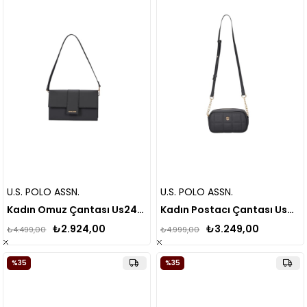
U.S. POLO ASSN.
U.S. POLO ASSN.
Kadın Omuz Çantası Us24633
Kadın Postacı Çantası Us24618
₺2.924,00
₺3.249,00
₺4.499,00
₺4.999,00
%35
%35