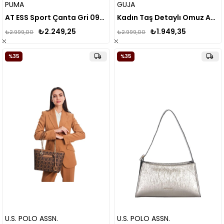
PUMA
GUJA
AT ESS Sport Çanta Gri 090780
Kadın Taş Detaylı Omuz Askılı Çanta
₺2.249,25
₺1.949,35
₺2.999,00
₺2.999,00
%35
%35
U.S. POLO ASSN.
U.S. POLO ASSN.