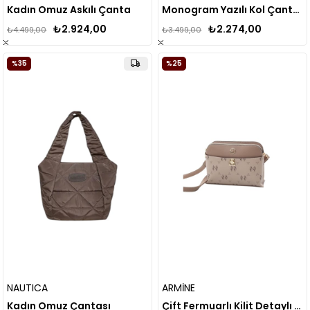
Kadın Omuz Askılı Çanta
Monogram Yazılı Kol Çantası
₺2.924,00
₺2.274,00
₺4.499,00
₺3.499,00
%35
%25
NAUTICA
ARMİNE
Kadın Omuz Çantası
Çift Fermuarlı Kilit Detaylı El ve Omuz Çantası