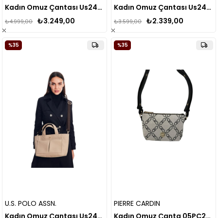
Kadın Omuz Çantası Us24594
Kadın Omuz Çantası Us24641
₺3.249,00
₺2.339,00
₺4.999,00
₺3.599,00
%35
%35
U.S. POLO ASSN.
PIERRE CARDIN
Kadın Omuz Çantası Us24712
Kadın Omuz Çanta 05PC24K826-ZCKNP TB