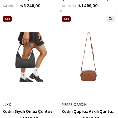
₺3.249,00
₺1.499,00
₺4.999,00
₺1.999,00
%35
%35
JJXX
PIERRE CARDIN
Kadın Siyah Omuz Çantası
Kadın Çapraz Askılı Çanta 05pc24k824