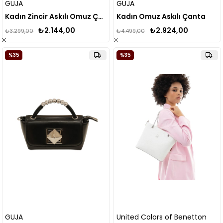
GUJA
GUJA
Kadın Zincir Askılı Omuz Çanta 25YG107
Kadın Omuz Askılı Çanta
₺2.144,00
₺2.924,00
₺3.299,00
₺4.499,00
%35
%35
GUJA
United Colors of Benetton