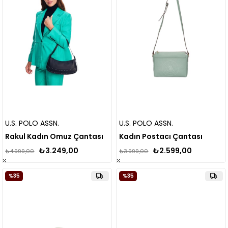
U.S. POLO ASSN.
U.S. POLO ASSN.
Rakul Kadın Omuz Çantası
Kadın Postacı Çantası
₺3.249,00
₺2.599,00
₺4.999,00
₺3.999,00
%35
%35