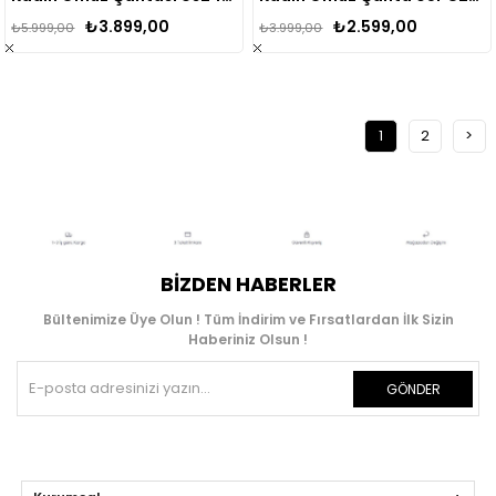
₺3.899,00
₺2.599,00
₺5.999,00
₺3.999,00
1
2
>
BIZDEN HABERLER
Bültenimize Üye Olun ! Tüm İndirim ve Fırsatlardan İlk Sizin
Haberiniz Olsun !
GÖNDER