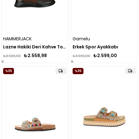
HAMMERJACK
Gamelu
Lazne Hakiki Deri Kahve Torje Erkek Günlük Ayakkabı
Erkek Spor Ayakkabı
₺2.558,98
₺2.599,00
₺3.936,90
₺3.999,00
%35
%35