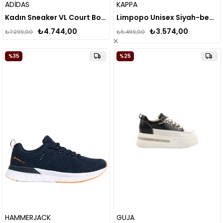
ADİDAS
KAPPA
Kadın Sneaker VL Court Bold IH3082
Limpopo Unisex Siyah-beyaz Spor Ayakkabı
₺4.744,00
₺3.574,00
₺7.299,00
₺5.499,00
%35
%25
HAMMERJACK
GUJA