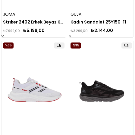
JOMA
GUJA
Strıker 2402 Erkek Beyaz Krampon (Çim Zemin) STRIKW2402FG
Kadın Sandalet 25Y150-11
₺5.199,00
₺2.144,00
₺7.999,00
₺3.299,00
%35
%35