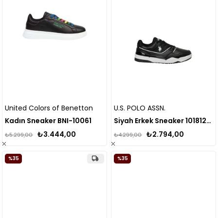
United Colors of Benetton
U.S. POLO ASSN.
Kadın Sneaker BNI-10061
Siyah Erkek Sneaker 101812371
₺3.444,00
₺2.794,00
₺5.299,00
₺4.299,00
%35
%35