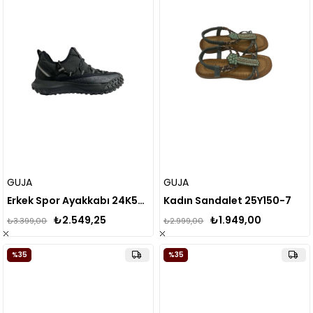
GUJA
GUJA
Erkek Spor Ayakkabı 24K562
Kadın Sandalet 25Y150-7
₺2.549,25
₺1.949,00
₺3.399,00
₺2.999,00
%35
%35