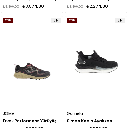
₺3.574,00
₺2.274,00
₺5.499,00
₺3.499,00
%35
%35
JOMA
Gamelu
Erkek Performans Yürüyüş Ayakkabı Trek Men 2401 Tktrew2401
Simba Kadın Ayakkabı