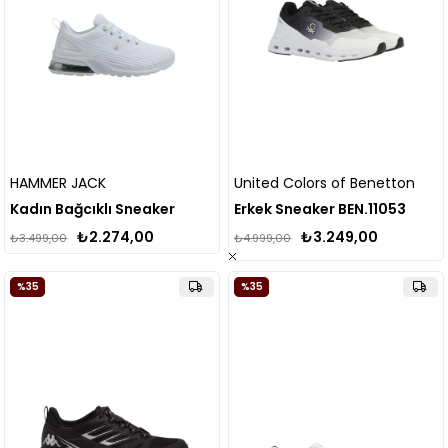
HAMMER JACK
United Colors of Benetton
Kadın Bağcıklı Sneaker
Erkek Sneaker BEN.11053
₺2.274,00
₺3.249,00
₺3.499,00
₺4.999,00
%35
%35