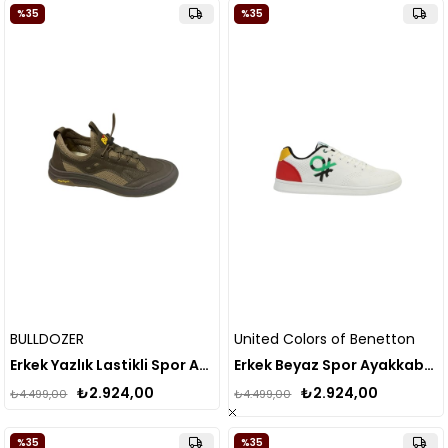
%35
%35
BULLDOZER
United Colors of Benetton
Erkek Yazlık Lastikli Spor Ayakkabı Memory Taban Ayakkabı
Erkek Beyaz Spor Ayakkabı BEN.10296
₺2.924,00
₺2.924,00
₺4.499,00
₺4.499,00
%35
%35