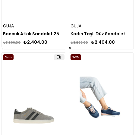
GUJA
GUJA
Boncuk Atkılı Sandalet 25Y151-5 (Kalıbı 1 Numara Küçüktür)
Kadın Taşlı Düz Sandalet 25y152-1
₺2.404,00
₺2.404,00
₺3.699,00
₺3.699,00
%35
%25