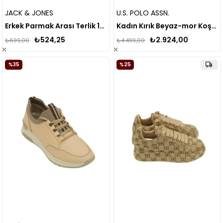
JACK & JONES
U.S. POLO ASSN.
Erkek Parmak Arası Terlik 12230644
Kadın Kırık Beyaz-mor Koşu&antrenman Ayakkabı
₺524,25
₺2.924,00
₺699,00
₺4.499,00
%35
%25