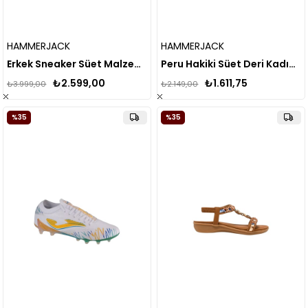
HAMMERJACK
HAMMERJACK
Erkek Sneaker Süet Malzeme Spor Casual Ayakkabı
Peru Hakiki Süet Deri Kadın Spor Ayakkabı
₺2.599,00
₺1.611,75
₺3.999,00
₺2.149,00
%35
%35