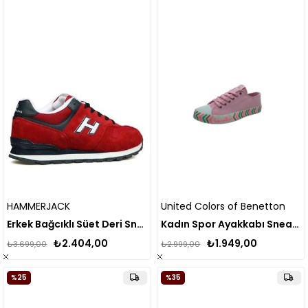
HAMMERJACK
United Colors of Benetton
Erkek Bağcıklı Süet Deri Sneaker
Kadın Spor Ayakkabı Sneaker BN-30624
₺2.404,00
₺1.949,00
₺3.699,00
₺2.999,00
%25
%35