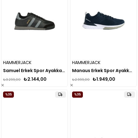
HAMMERJACK
HAMMERJACK
Samuel Erkek Spor Ayakkabı
Manaus Erkek Spor Ayakkabı 101 21200-M
₺2.144,00
₺1.949,00
₺3.299,00
₺2.999,00
%35
%35