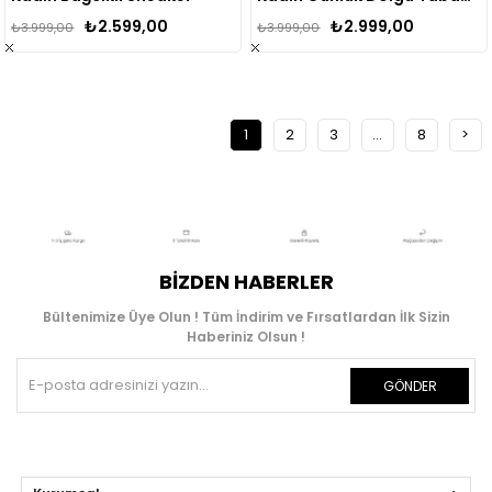
₺2.599,00
₺2.999,00
₺3.999,00
₺3.999,00
1
2
3
...
8
>
BIZDEN HABERLER
Bültenimize Üye Olun ! Tüm İndirim ve Fırsatlardan İlk Sizin
Haberiniz Olsun !
GÖNDER