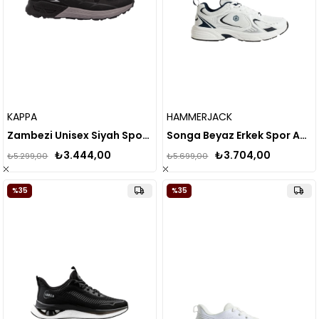
KAPPA
HAMMERJACK
Zambezi Unisex Siyah Spor Ayakkabı
Songa Beyaz Erkek Spor Ayakkabı
₺3.444,00
₺3.704,00
₺5.299,00
₺5.699,00
%35
%35