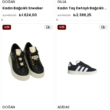
DOĞAN
GUJA
Kadın Bağcıklı Sneaker
Kadın Taş Detaylı Bağcıklı Sneakers 24Y451
₺1.624,00
₺2.399,25
₺2.499,00
₺3.199,00
%35
%35
DOĞAN
ADİDAS