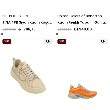
U.S. POLO ASSN.
United Colors of Benetton
TINA 4PR Siyah Kadın Koşu Ayakkabısı
Kadın Renkli Tabanlı Günlük Spor Bez Ayakkabı Bn-30620 Beyaz
₺1.786,78
₺1.949,00
₺2.748,90
₺2.999,00
%35
%35