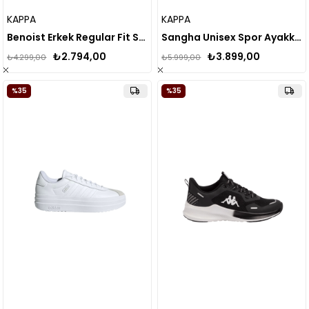
KAPPA
KAPPA
Benoist Erkek Regular Fit Spor Ayakkabı
Sangha Unisex Spor Ayakkabı
₺2.794,00
₺3.899,00
₺4.299,00
₺5.999,00
%35
%35