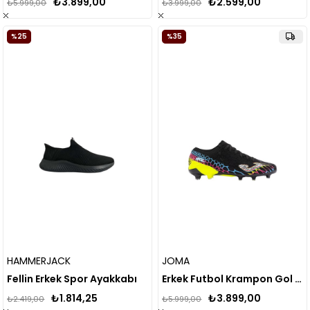
₺3.899,00
₺2.599,00
₺5.999,00
₺3.999,00
%25
%35
HAMMERJACK
JOMA
Fellin Erkek Spor Ayakkabı
Erkek Futbol Krampon Gol 2401 Firm Ground Golw2401Fg
₺1.814,25
₺3.899,00
₺2.419,00
₺5.999,00