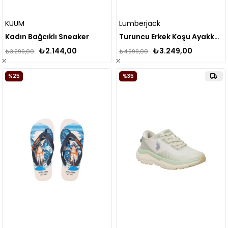
KUUM
Lumberjack
Kadın Bağcıklı Sneaker
Turuncu Erkek Koşu Ayakkabısı FEROW 4FX
₺2.144,00
₺3.249,00
₺3.299,00
₺4.999,00
%25
%35