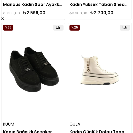
Manaus Kadın Spor Ayakkabı
Kadın Yüksek Taban Sneaker
₺2.599,00
₺2.700,00
₺3.999,00
₺3.600,00
%35
%25
KUUM
GUJA
Kadın Bağcıklı Sneaker
Kadın Günlük Dolgu Taban Spor Bot