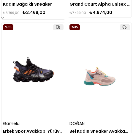
Kadın Bağcıklı Sneaker
Grand Court Alpha Unisex Ayakkabı
₺2.469,00
₺4.874,00
₺3.799,00
₺7.499,00
%35
%35
Gamelu
DOĞAN
Erkek Spor Ayakkabı Yürüyüş-Koşu Ayakkabısı Özel Taban Özellikli Hava Alan Malzeme
Bej Kadın Sneaker Ayakkabı DGN.30162-2027