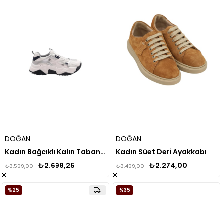
DOĞAN
DOĞAN
Kadın Bağcıklı Kalın Taban Spor Ayakkabı
Kadın Süet Deri Ayakkabı
₺2.699,25
₺2.274,00
₺3.599,00
₺3.499,00
%25
%35