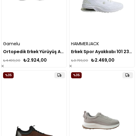
Gamelu
HAMMERJACK
Ortopedik Erkek Yürüyüş Ayakkabısı
Erkek Spor Ayakkabı 101 23376-m
₺2.924,00
₺2.469,00
₺4.499,00
₺3.799,00
%35
%35