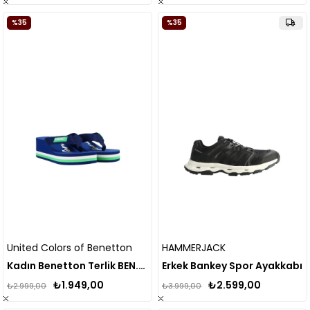
%35
%35
United Colors of Benetton
HAMMERJACK
Kadın Benetton Terlik BEN.10218
Erkek Bankey Spor Ayakkabı
₺1.949,00
₺2.599,00
₺2.999,00
₺3.999,00