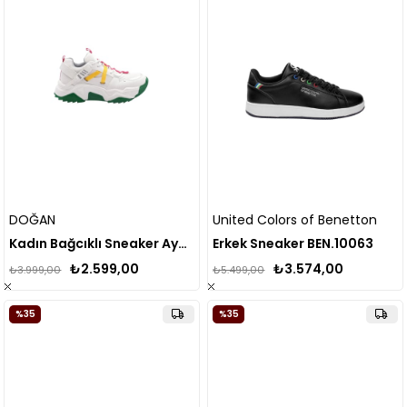
DOĞAN
United Colors of Benetton
Kadın Bağcıklı Sneaker Ayakkabı
Erkek Sneaker BEN.10063
₺2.599,00
₺3.574,00
₺3.999,00
₺5.499,00
%35
%35