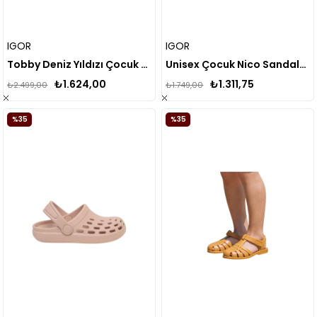
IGOR
IGOR
Tobby Deniz Yıldızı Çocuk Sandalet
Unisex Çocuk Nico Sandalet IG.S10289
₺1.624,00
₺1.311,75
₺2.499,00
₺1.749,00
%35
%35