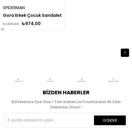
SPIDERMAN
Gora Erkek Çocuk Sandalet
₺974,00
₺1.499,00
1
BIZDEN HABERLER
Bültenimize Üye Olun ! Tüm İndirim ve Fırsatlardan İlk Sizin
Haberiniz Olsun !
GÖNDER