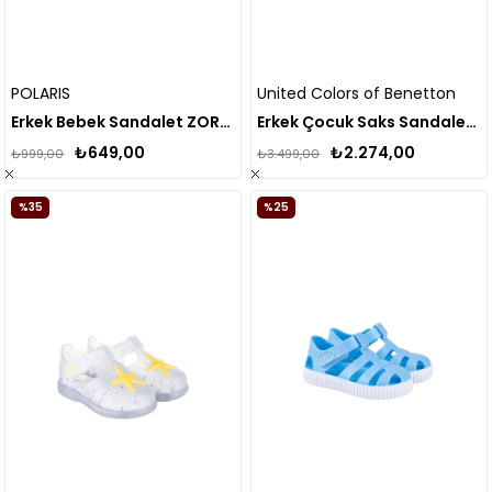
POLARIS
United Colors of Benetton
Erkek Bebek Sandalet ZOREN.I4FX
Erkek Çocuk Saks Sandalet BNI-10118
₺649,00
₺2.274,00
₺999,00
₺3.499,00
%35
%25