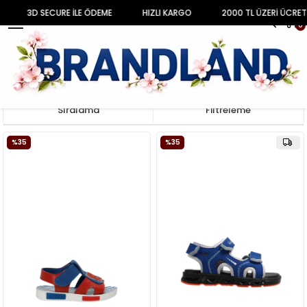
3D SECURE İLE ÖDEME
HIZLI KARGO
2000 TL ÜZERİ ÜCRET
MENU
0
Anasayfa
ÇOCUK
ERKEK ÇOCUK
Sandalet & Terlik
Sıralama
Filtreleme
%35
%35