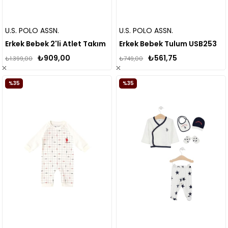
U.S. POLO ASSN.
U.S. POLO ASSN.
Erkek Bebek 2'li Atlet Takım
Erkek Bebek Tulum USB253
₺909,00
₺561,75
₺1.399,00
₺749,00
%35
%35