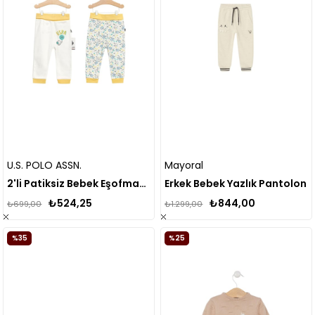
U.S. POLO ASSN.
Mayoral
2'li Patiksiz Bebek Eşofman Altı
Erkek Bebek Yazlık Pantolon
₺524,25
₺844,00
₺699,00
₺1.299,00
%35
%25