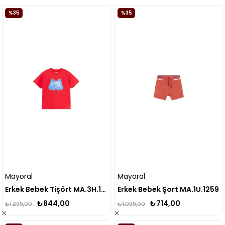
%35
%35
Mayoral
Mayoral
Erkek Bebek Tişört MA.3H.1025
Erkek Bebek Şort MA.1U.1259
₺844,00
₺714,00
₺1.299,00
₺1.099,00