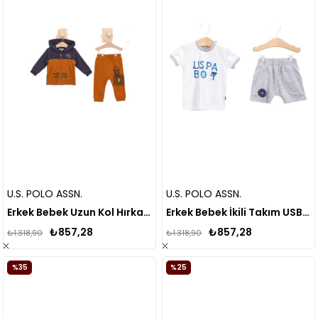
U.S. POLO ASSN.
U.S. POLO ASSN.
Erkek Bebek Uzun Kol Hırkalı 2li Takım
Erkek Bebek İkili Takım USB286
₺857,28
₺857,28
₺1.318,90
₺1.318,90
%35
%25