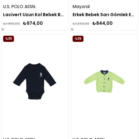
U.S. POLO ASSN.
Mayoral
Lacivert Uzun Kol Bebek Body Zıbın
Erkek Bebek Sarı Gömlek Ekose Uzun Kol
₺974,00
₺844,00
₺1.499,00
₺1.299,00
%35
%35