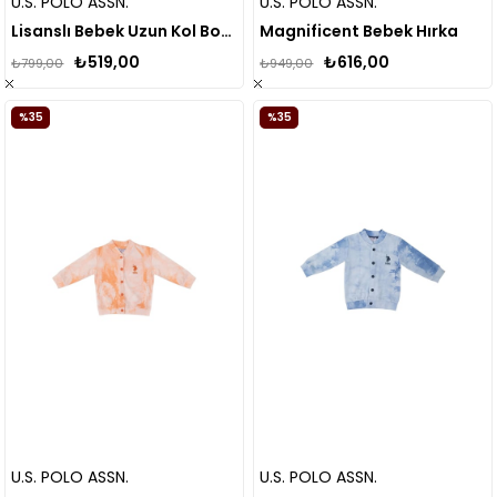
U.S. POLO ASSN.
U.S. POLO ASSN.
Lisanslı Bebek Uzun Kol Body Zıbın USB1298
Magnificent Bebek Hırka
₺519,00
₺616,00
₺799,00
₺949,00
%35
%35
U.S. POLO ASSN.
U.S. POLO ASSN.