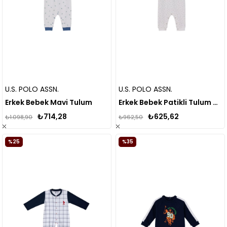
U.S. POLO ASSN.
U.S. POLO ASSN.
Erkek Bebek Mavi Tulum
Erkek Bebek Patikli Tulum Krem USB2025
₺714,28
₺625,62
₺1.098,90
₺962,50
%25
%35