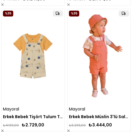
%35
%35
Mayoral
Mayoral
Erkek Bebek Tişört Tulum Takım 1664
Erkek Bebek Müslin 3'lü Salopet Takım 1663
₺2.729,00
₺3.444,00
₺4.199,00
₺5.299,00