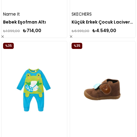
Name It
SKECHERS
Bebek Eşofman Altı
Küçük Erkek Çocuk Lacivert Işıklı Bot
₺714,00
₺4.549,00
₺1.099,00
₺6.999,00
%35
%35