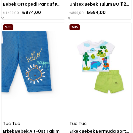
Bebek Ortopedi Panduf Kahverengi
Unisex Bebek Tulum BO.112082
₺974,00
₺584,00
₺1.499,00
₺899,00
%35
%35
Tuc Tuc
Tuc Tuc
Erkek Bebek Alt-Üst Takım
Erkek Bebek Bermuda Şort Takımı TUC TUC 11368643