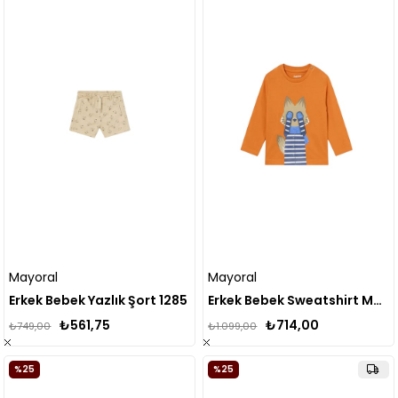
Mayoral
Mayoral
Erkek Bebek Yazlık Şort 1285
Erkek Bebek Sweatshirt MA.3D.2018
₺561,75
₺714,00
₺749,00
₺1.099,00
%25
%25