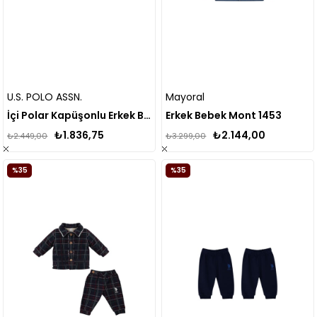
U.S. POLO ASSN.
Mayoral
İçi Polar Kapüşonlu Erkek Bebek Mont
Erkek Bebek Mont 1453
₺1.836,75
₺2.144,00
₺2.449,00
₺3.299,00
%35
%35