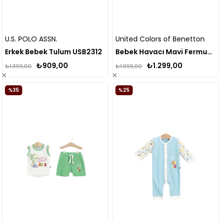
U.S. POLO ASSN.
United Colors of Benetton
Erkek Bebek Tulum USB2312
Bebek Havacı Mavi Fermuar Kapamalı Kulaklı Kanguru Cepli Kapüşonlu Sweatshirt
₺909,00
₺1.299,00
₺1.399,00
₺1.999,00
%35
%25