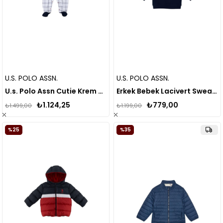
U.S. POLO ASSN.
U.S. POLO ASSN.
U.s. Polo Assn Cutie Krem Bebek Tulum
Erkek Bebek Lacivert Sweatshirt .USB2508
₺1.124,25
₺779,00
₺1.499,00
₺1.199,00
%25
%35