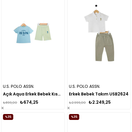
U.S. POLO ASSN.
U.S. POLO ASSN.
Açık Aqua Erkek Bebek Kısa Kollu Takım
Erkek Bebek Takım USB2624
₺674,25
₺2.249,25
₺899,00
₺2.999,00
%35
%35