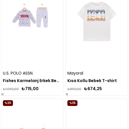
U.S. POLO ASSN.
Mayoral
Fishes Karmelanj Erkek Bebek Uzun Kollu Takım
Kısa Kollu Bebek T-shirt
₺715,00
₺674,25
₺1.099,00
₺899,00
%25
%35