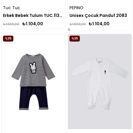
Tuc Tuc
PEPINO
Erkek Bebek Tulum TUC.11368649
Unisex Çocuk Panduf 2083
₺1.104,00
₺1.104,00
₺1.699,00
₺1.699,00
%35
%35