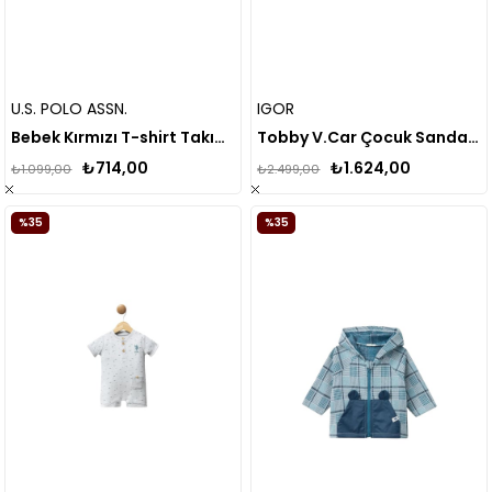
U.S. POLO ASSN.
IGOR
Bebek Kırmızı T-shirt Takım USB1147
Tobby V.Car Çocuk Sandalet
₺714,00
₺1.624,00
₺1.099,00
₺2.499,00
%35
%35