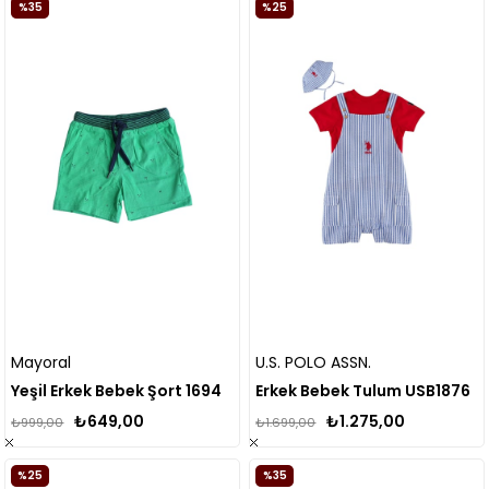
%35
%25
Mayoral
U.S. POLO ASSN.
Yeşil Erkek Bebek Şort 1694
Erkek Bebek Tulum USB1876
₺649,00
₺1.275,00
₺999,00
₺1.699,00
%25
%35