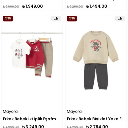
₺1.949,00
₺1.494,00
₺2.999,00
₺2.299,00
%35
%35
Mayoral
Mayoral
Erkek Bebek İki İplik Eşofman Takım Kırmızı
Erkek Bebek Bisiklet Yaka Eşofman Takım Bej
₺3.249,00
₺2.794,00
₺4.999,00
₺4.299,00