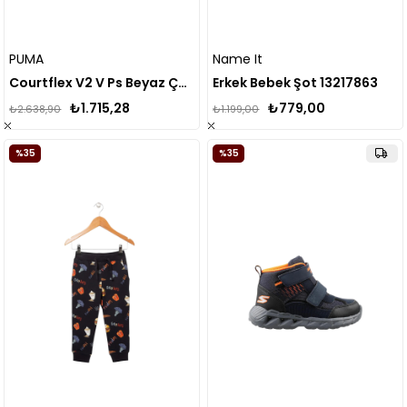
PUMA
Name It
Courtflex V2 V Ps Beyaz Çocuk Ayakkabısı 371543--04
Erkek Bebek Şot 13217863
₺1.715,28
₺779,00
₺2.638,90
₺1.199,00
%35
%35