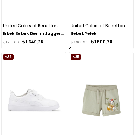
United Colors of Benetton
United Colors of Benetton
Erkek Bebek Denim Jogger Pantolon
Bebek Yelek
₺1.349,25
₺1.500,78
₺1.799,00
₺2.308,90
%35
%35