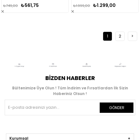
₺561,75
₺1.299,00
₺749,00
₺1.999,00
1
2
>
BIZDEN HABERLER
Bültenimize Üye Olun ! Tüm İndirim ve Fırsatlardan İlk Sizin
Haberiniz Olsun !
GÖNDER
Kurumsal