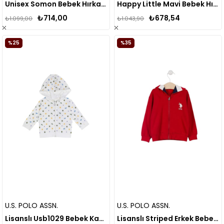
Unisex Somon Bebek Hırka USB1244
Happy Little Mavi Bebek Hırka
₺714,00
₺678,54
₺1.099,00
₺1.043,90
%25
%35
U.S. POLO ASSN.
U.S. POLO ASSN.
Lisanslı Usb1029 Bebek Kapüşonlu Hırka Krem
Lisanslı Striped Erkek Bebek Kapüşonlu Sweat