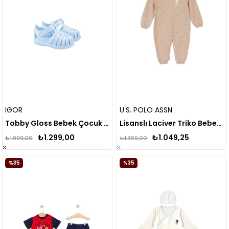
IGOR
U.S. POLO ASSN.
Tobby Gloss Bebek Çocuk Sandalet
Lisanslı Laciver Triko Bebek Patiksiz Tulum
₺1.299,00
₺1.049,25
₺1.999,00
₺1.399,00
%35
%35