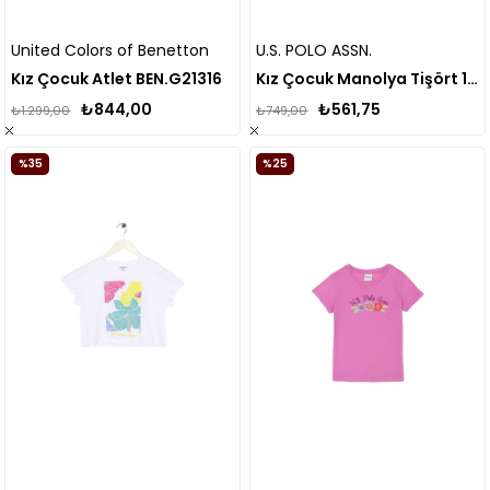
United Colors of Benetton
U.S. POLO ASSN.
Kız Çocuk Atlet BEN.G21316
Kız Çocuk Manolya Tişört 1573585
₺844,00
₺561,75
₺1.299,00
₺749,00
%35
%25