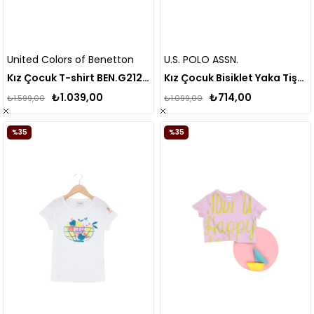
United Colors of Benetton
U.S. POLO ASSN.
Kız Çocuk T-shirt BEN.G21286
Kız Çocuk Bisiklet Yaka Tişört 50234830
₺1.039,00
₺714,00
₺1.599,00
₺1.099,00
%35
%35