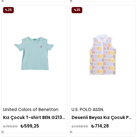
%25
%35
United Colors of Benetton
U.S. POLO ASSN.
Kız Çocuk T-shirt BEN.G21303
Desenli Beyaz Kız Çocuk Polo T-shirt
₺599,25
₺714,28
₺799,00
₺1.098,90