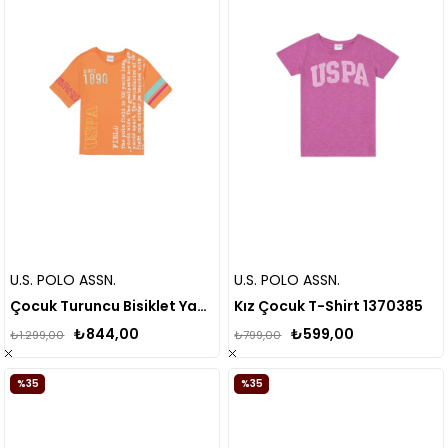
U.S. POLO ASSN.
U.S. POLO ASSN.
Çocuk Turuncu Bisiklet Yaka Tişört 50265393
Kız Çocuk T-Shirt 1370385
₺844,00
₺599,00
₺1.299,00
₺799,00
%35
%35