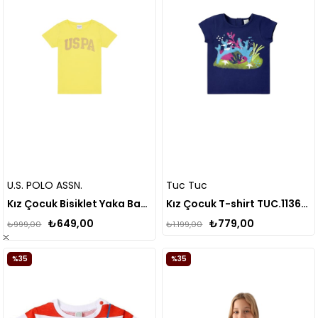
U.S. POLO ASSN.
Tuc Tuc
Kız Çocuk Bisiklet Yaka Basic Tişört
Kız Çocuk T-shirt TUC.11369581
₺649,00
₺779,00
₺999,00
₺1.199,00
%35
%35