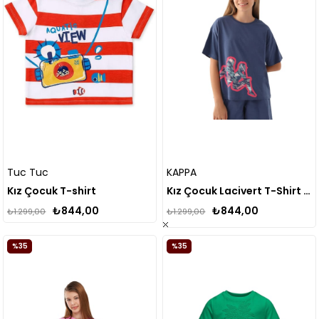
Tuc Tuc
KAPPA
Kız Çocuk T-shirt
Kız Çocuk Lacivert T-Shirt 341X14W
₺844,00
₺844,00
₺1.299,00
₺1.299,00
%35
%35