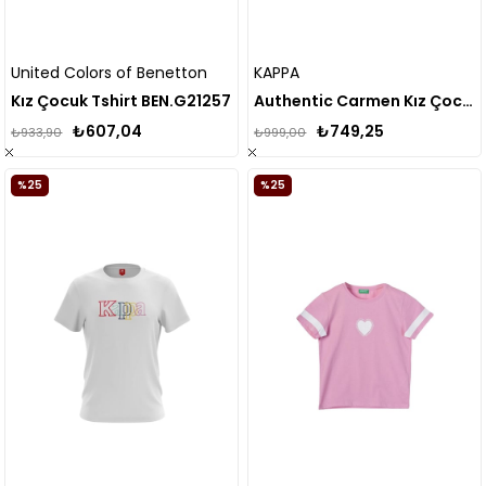
United Colors of Benetton
KAPPA
Kız Çocuk Tshirt BEN.G21257
Authentic Carmen Kız Çocuk Regular Fit T-shirt
₺607,04
₺749,25
₺933,90
₺999,00
%25
%25