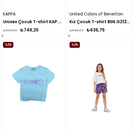
KAPPA
United Colors of Benetton
Unisex Çocuk T-shirt KAP.303WEK0
Kız Çocuk T-shirt BEN.G21274
₺749,25
₺636,75
₺999,00
₺849,00
%35
%35