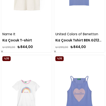
Name It
United Colors of Benetton
Kız Çocuk T-shirt
Kız Çocuk Tshirt BEN.G21242
₺844,00
₺844,00
₺1.299,00
₺1.299,00
%35
%35