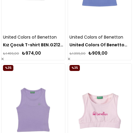
United Colors of Benetton
United Colors of Benetton
Kız Çocuk T-shirt BEN.G21237
United Colors Of Benetton Kız Çocuk Mavi Atlet BNT-G21220
₺974,00
₺909,00
₺1.499,00
₺1.399,00
%35
%35