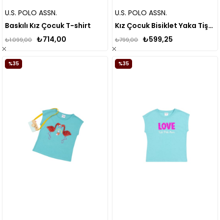
U.S. POLO ASSN.
U.S. POLO ASSN.
Baskılı Kız Çocuk T-shirt
Kız Çocuk Bisiklet Yaka Tişört 1835233
₺714,00
₺599,25
₺1.099,00
₺799,00
%35
%35