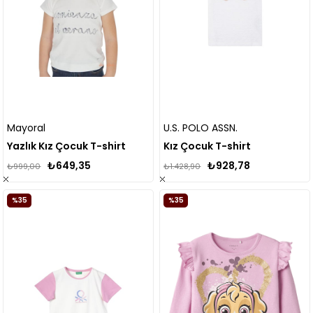
Mayoral
U.S. POLO ASSN.
Yazlık Kız Çocuk T-shirt
Kız Çocuk T-shirt
₺649,35
₺928,78
₺999,00
₺1.428,90
%35
%35