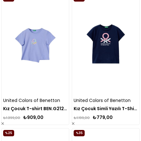
United Colors of Benetton
United Colors of Benetton
Kız Çocuk T-shirt BEN.G21295
Kız Çocuk Simli Yazılı T-Shirt
₺909,00
₺779,00
₺1.399,00
₺1.199,00
%25
%35