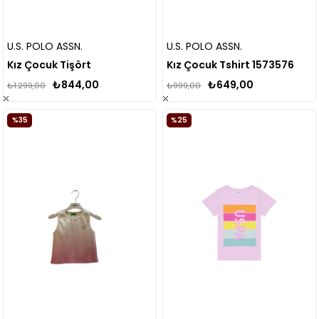
U.S. POLO ASSN.
U.S. POLO ASSN.
Kız Çocuk Tişört
Kız Çocuk Tshirt 1573576
₺844,00
₺649,00
₺1.299,00
₺999,00
%35
%25