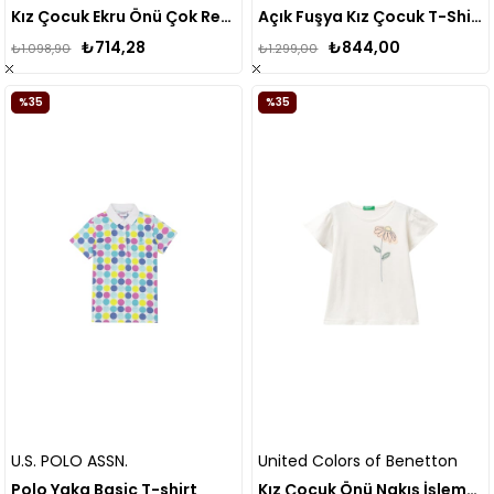
Kız Çocuk Ekru Önü Çok Renkli Baskılı Bisiklet Yaka Uzun Kollu T-Shirt
Açık Fuşya Kız Çocuk T-Shirt
₺714,28
₺844,00
₺1.098,90
₺1.299,00
%35
%35
U.S. POLO ASSN.
United Colors of Benetton
Polo Yaka Basic T-shirt
Kız Çocuk Önü Nakış İşlemeli Çan Kollu Tişört