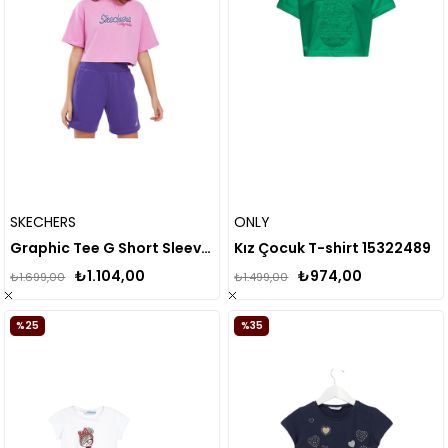
SKECHERS
ONLY
Graphic Tee G Short Sleeve Büyük Kız Çocuk Açık Pembe Tshirt SK241040-590
Kız Çocuk T-shirt 15322489
₺1.104,00
₺974,00
₺1.699,00
₺1.499,00
%25
%35