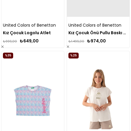
United Colors of Benetton
United Colors of Benetton
Kız Çocuk Logolu Atlet
Kız Çocuk Önü Pullu Baskı Detaylı Etek Ucu Yuvarlak Uzun Kollu T-Shirt
₺649,00
₺974,00
₺999,00
₺1.499,00
%35
%25