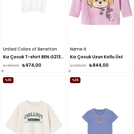
United Colors of Benetton
Name It
Kız Çocuk T-shirt BEN.G21312
Kız Çocuk Uzun Kollu Üst
₺974,00
₺844,00
₺1.499,00
₺1.299,00
%35
%35