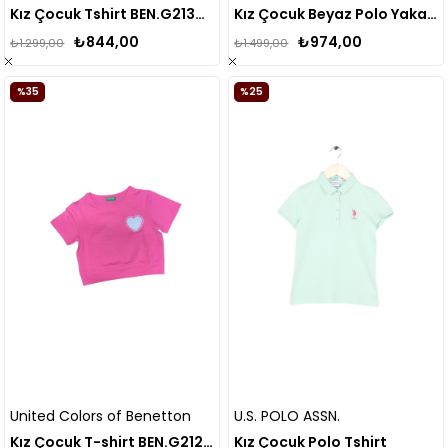
Kız Çocuk Tshirt BEN.G21304
Kız Çocuk Beyaz Polo Yaka Tişört 1834329
₺844,00
₺974,00
₺1.299,00
₺1.499,00
%35
%25
United Colors of Benetton
U.S. POLO ASSN.
Kız Çocuk T-shirt BEN.G21266
Kız Çocuk Polo Tshirt