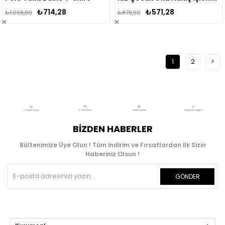
₺714,28
₺571,28
₺1.098,90
₺878,90
1
2
>
BIZDEN HABERLER
Bültenimize Üye Olun ! Tüm İndirim ve Fırsatlardan İlk Sizin
Haberiniz Olsun !
GÖNDER