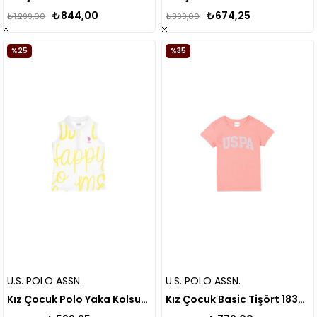
₺844,00
₺674,25
₺1.299,00
₺899,00
%25
%35
U.S. POLO ASSN.
U.S. POLO ASSN.
Kız Çocuk Polo Yaka Kolsuz Tişört 1574913
Kız Çocuk Basic Tişört 1834778