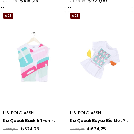
₺599,25
₺779,00
₺799,00
₺1.199,00
%25
%25
U.S. POLO ASSN.
U.S. POLO ASSN.
Kız Çocuk Baskılı T-shirt
Kız Çocuk Beyaz Bisiklet Yaka Tişört 1834194
₺524,25
₺674,25
₺699,00
₺899,00