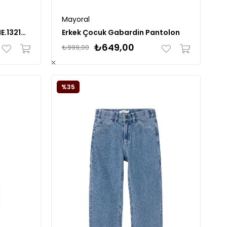
Mayoral
Erkek Çocuk Pantolon NAME.13218829
Erkek Çocuk Gabardin Pantolon
₺649,00
₺999,00
%35