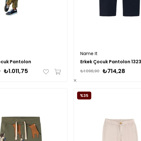
Name It
ocuk Pantolon
Erkek Çocuk Pantolon 132
₺1.011,75
₺714,28
0
₺1.098,90
%35