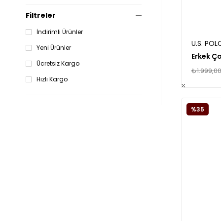
Filtreler
İndirimli Ürünler
U.S. POL
Yeni Ürünler
Ücretsiz Kargo
₺1.999,0
Hızlı Kargo
%35