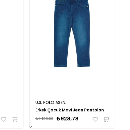
U.S. POLO ASSN.
Erkek Çocuk Mavi Jean Pantolon
₺928,78
₺1.428,90