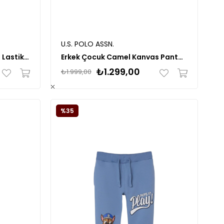
U.S. POLO ASSN.
Erkek Çocuk Gri Melanj Beli Lastikli Büzgü İpli Yanları Cep Detaylı Pantolon
Erkek Çocuk Camel Kanvas Pantolon 50264312
₺1.299,00
₺1.999,00
%35