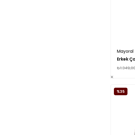
Mayoral
Erkek Ç
₺1.349,0
%35