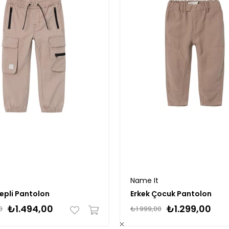
Name It
epli Pantolon
Erkek Çocuk Pantolon
₺1.494,00
₺1.299,00
0
₺1.999,00