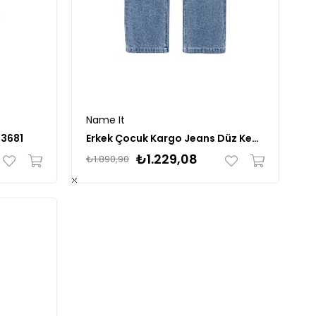
Name It
33681
Erkek Çocuk Kargo Jeans Düz Kesim
₺1.229,08
₺1.890,90