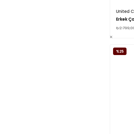
United C
₺2.799,0
%25