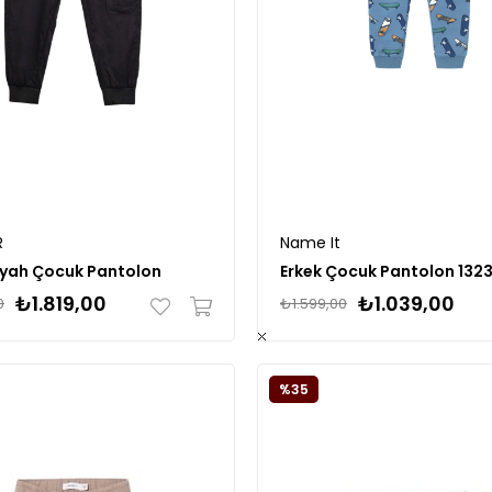
R
Name It
iyah Çocuk Pantolon
Erkek Çocuk Pantolon 132
₺1.819,00
₺1.039,00
0
₺1.599,00
%35