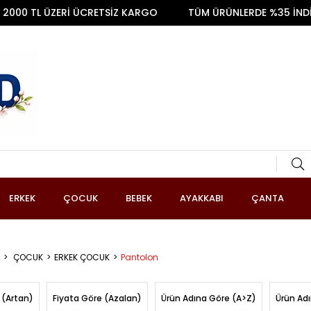
L ÜZERİ ÜCRETSİZ KARGO
TÜM ÜRÜNLERDE %35 İNDİRİM
ERKEK
ÇOCUK
BEBEK
AYAKKABI
ÇANTA
ÇOCUK
ERKEK ÇOCUK
Pantolon
 (Artan)
Fiyata Göre (Azalan)
Ürün Adına Göre (A>Z)
Ürün Ad