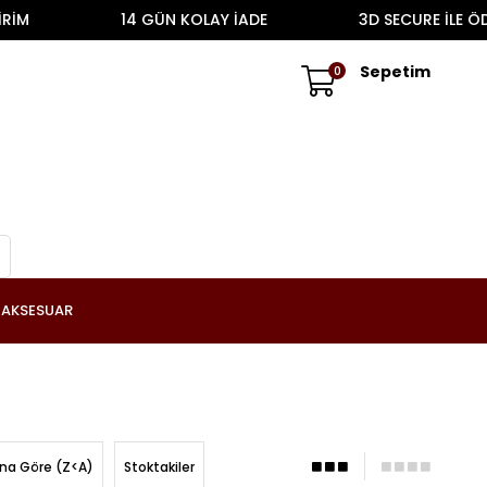
14 GÜN KOLAY İADE
3D SECURE İLE ÖDEME
Sepetim
0
AKSESUAR
ına Göre (Z<A)
Stoktakiler