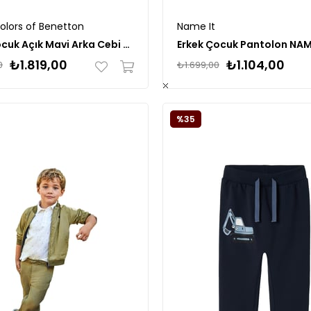
olors of Benetton
Name It
Erkek Çocuk Açık Mavi Arka Cebi Logolu Lastik Paça Ağartılmış Denim Pantolon
₺1.819,00
₺1.104,00
0
₺1.699,00
%35