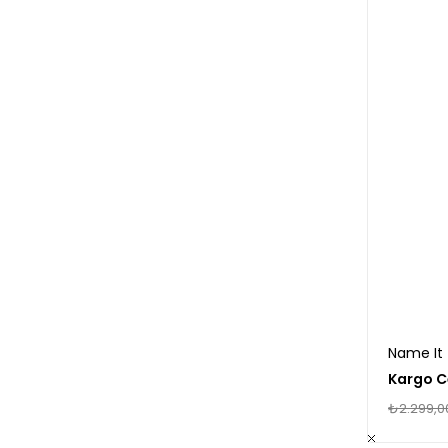
Name It
Kargo C
₺2.299,0