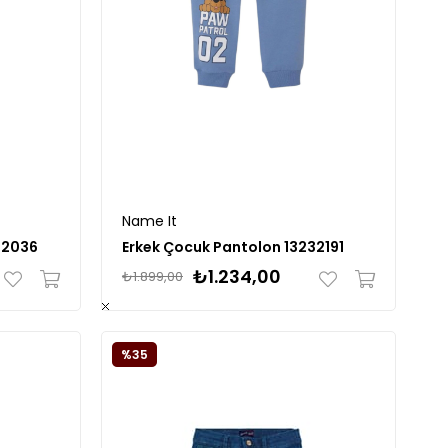
Name It
32036
Erkek Çocuk Pantolon 13232191
₺1.234,00
₺1.899,00
%35