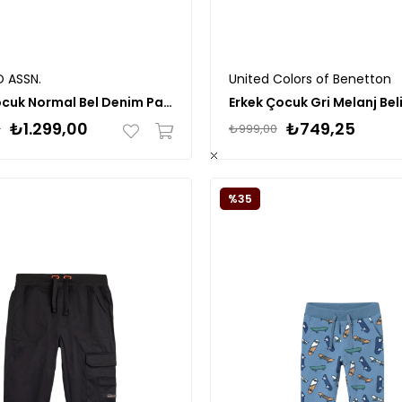
O ASSN.
United Colors of Benetton
Erkek Çocuk Normal Bel Denim Pantolon
₺1.299,00
₺749,25
0
₺999,00
%35