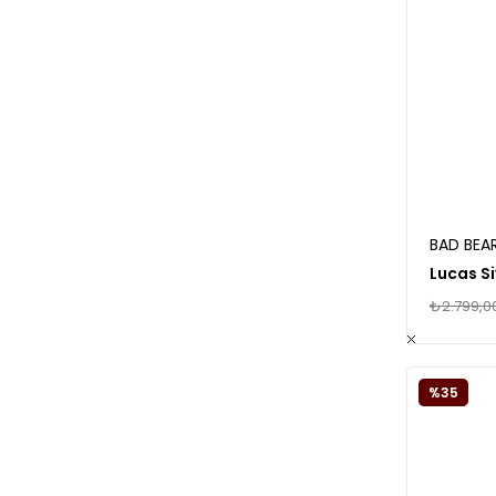
BAD BEA
Lucas S
₺2.799,0
%35