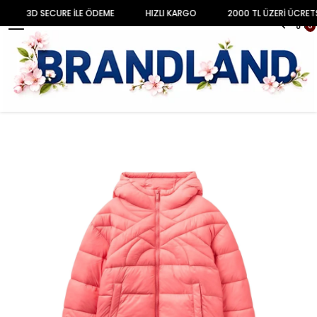
3D SECURE İLE ÖDEME
HIZLI KARGO
2000 TL ÜZERİ ÜCRETS
MENU
0
Anasayfa
ÇOCUK
KIZ ÇOCUK
Mont & Yağmurluk
Kız Çocuk Kapüşonlu Mont