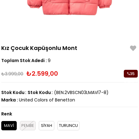
Kız Çocuk Kapüşonlu Mont
Toplam Stok Adedi
:
9
₺2.599,00
₺3.999,00
%
35
İndirim
Stok Kodu
Stok Kodu
(BEN.2VBSCN03LMAVİ7-8)
Marka
:
United Colors of Benetton
Renk
MAVİ
PEMBE
SİYAH
TURUNCU