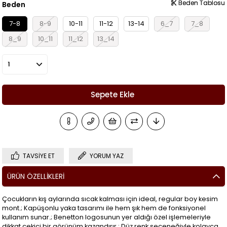
Beden Tablosu
Beden Tablosu
Beden
7-8
8-9
10-11
11-12
13-14
6_7
7_8
8_9
10_11
11_12
13_14
TAVSIYE ET
YORUM YAZ
ÜRÜN ÖZELLIKLERI
Çocukların kış aylarında sıcak kalması için ideal, regular boy kesim
mont.; Kapüşonlu yaka tasarımı ile hem şık hem de fonksiyonel
kullanım sunar.; Benetton logosunun yer aldığı özel işlemeleriyle
dikkat çekici bir görünüm kazandırır.; Düz renk seçeneğiyle kolayca