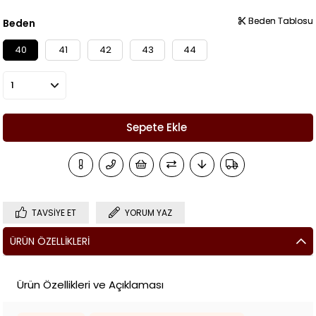
Beden Tablosu
Beden Tablosu
Beden
40
41
42
43
44
TAVSIYE ET
YORUM YAZ
ÜRÜN ÖZELLIKLERI
Ürün Özellikleri ve Açıklaması