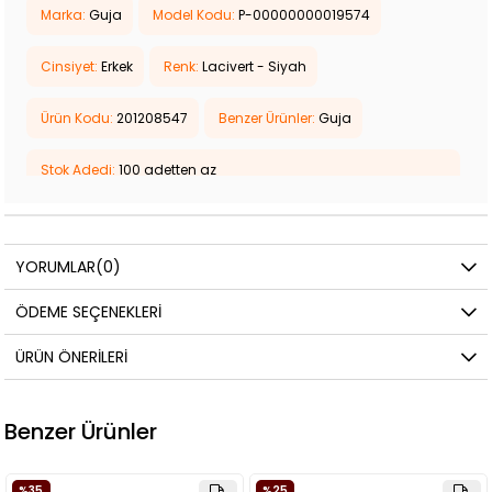
Marka:
Guja
Model Kodu:
P-00000000019574
Cinsiyet:
Erkek
Renk:
Lacivert - Siyah
Ürün Kodu:
201208547
Benzer Ürünler:
Guja
Stok Adedi:
100 adetten az
Model: 24Y587
Kalıp: Standart Kalıp
Dış Materyal: Tekstil
YORUMLAR
(0)
İç Materyal: Tekstil
Topuk Yüksekliği: 4 cm
Taban Malzemesi: Faylon-Poli
ÖDEME SEÇENEKLERI
Ağırlık: 305 gr
ÜRÜN ÖNERILERI
Benzer Ürünler
%25
%35