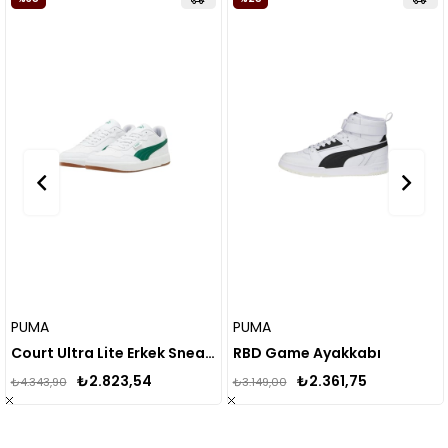
PUMA
ADİDAS
Court Ultra Lite Erkek Sneaker
RBD Game Ayakkabı
₺2.823,54
₺2.361,75
₺3.149,00
₺7.499,00