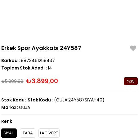
Erkek Spor Ayakkabı 24Y587
Barkod
:
9873461259437
Toplam Stok Adedi
:
14
₺3.899,00
₺5.999,00
%
35
İndirim
Stok Kodu
Stok Kodu
(GUJA.24Y587SİYAH40)
Marka
:
GUJA
Renk
SİYAH
TABA
LACİVERT