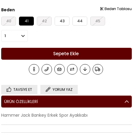
Beden Tablosu
Beden Tablosu
Beden
40
41
42
43
44
45
TAVSIYE ET
YORUM YAZ
ÜRÜN ÖZELLIKLERI
Hammer Jack Bankey Erkek Spor Ayakkabı