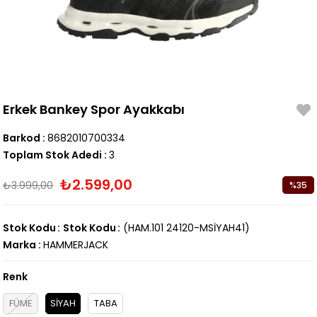
Erkek Bankey Spor Ayakkabı
Barkod
:
8682010700334
Toplam Stok Adedi
:
3
₺2.599,00
₺3.999,00
%
35
İndirim
Stok Kodu
Stok Kodu
(HAM.101 24120-MSİYAH41)
Marka
:
HAMMERJACK
Renk
FÜME
SİYAH
TABA