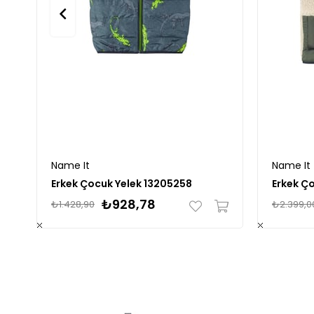
Name It
Name It
Erkek Çocuk Yelek 13205258
Erkek Ç
₺928,78
₺1.428,90
₺2.399,0