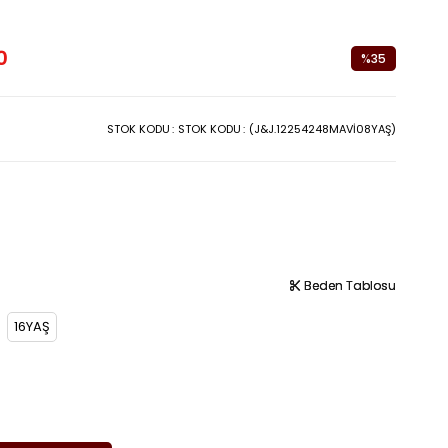
0
%
35
İndirim
STOK KODU
STOK KODU
(J&J.12254248MAVİ08YAŞ)
Beden Tablosu
Beden Tablosu
16YAŞ