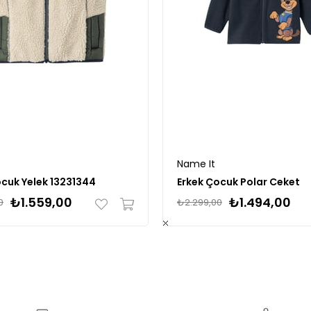
Name It
ocuk Yelek 13231344
Erkek Çocuk Polar Ceket
₺1.559,00
₺1.494,00
0
₺2.299,00