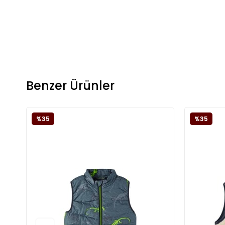
Benzer Ürünler
%35
%35