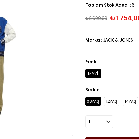
Toplam Stok Adedi
:
6
₺1.754,0
₺2.699,00
Marka
:
JACK & JONES
Renk
MAVİ
Beden
08YAŞ
12YAŞ
14YAŞ