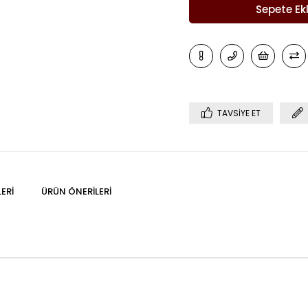
TAVSIYE ET
ERI
ÜRÜN ÖNERILERI