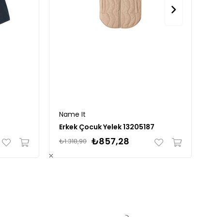
Name It
S
Erkek Çocuk Yelek 13205187
₺857,28
₺1.318,90
₺