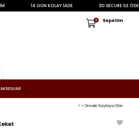
14 GÜN KOLAY İADE
3D SECURE İLE ÖDEME
Sepetim
0
AKSESUAR
< < Önceki Sayfaya Dön
Ceket