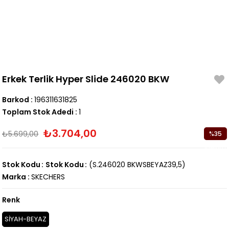
Erkek Terlik Hyper Slide 246020 BKW
Barkod
:
196311631825
Toplam Stok Adedi
:
1
₺3.704,00
₺5.699,00
%
35
İndirim
Stok Kodu
Stok Kodu
(S.246020 BKWSBEYAZ39,5)
Marka
:
SKECHERS
Renk
SİYAH-BEYAZ