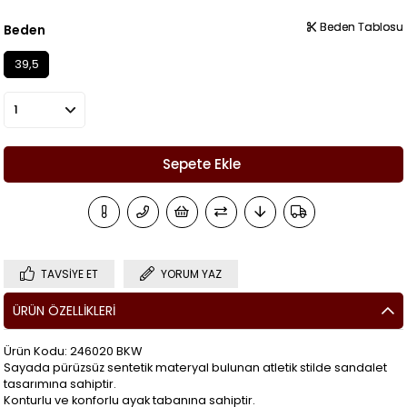
Beden Tablosu
Beden Tablosu
Beden
39,5
TAVSIYE ET
YORUM YAZ
ÜRÜN ÖZELLIKLERI
Ürün Kodu: 246020 BKW
Sayada pürüzsüz sentetik materyal bulunan atletik stilde sandalet
tasarımına sahiptir.
Konturlu ve konforlu ayak tabanına sahiptir.