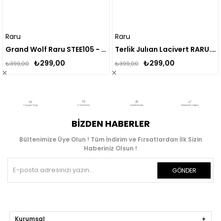
Raru
Raru
Grand Wolf Raru STEE105 - Unisex Jora Terlik
Terlik Julıan Lacivert RARU.RSTE101
C
₺299,00
₺299,00
₺399,00
₺399,00
₺
BIZDEN HABERLER
Bültenimize Üye Olun ! Tüm İndirim ve Fırsatlardan İlk Sizin
Haberiniz Olsun !
GÖNDER
Kurumsal