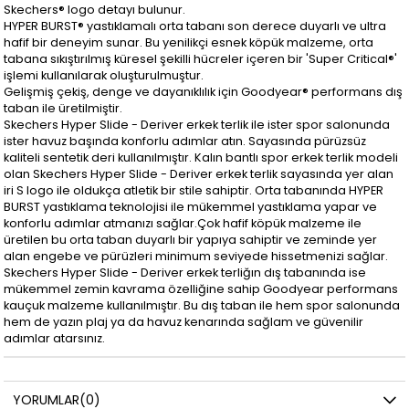
Skechers® logo detayı bulunur.
HYPER BURST® yastıklamalı orta tabanı son derece duyarlı ve ultra
hafif bir deneyim sunar. Bu yenilikçi esnek köpük malzeme, orta
tabana sıkıştırılmış küresel şekilli hücreler içeren bir 'Super Critical®'
işlemi kullanılarak oluşturulmuştur.
Gelişmiş çekiş, denge ve dayanıklılık için Goodyear® performans dış
taban ile üretilmiştir.
Skechers Hyper Slide - Deriver erkek terlik ile ister spor salonunda
ister havuz başında konforlu adımlar atın. Sayasında pürüzsüz
kaliteli sentetik deri kullanılmıştır. Kalın bantlı spor erkek terlik modeli
olan Skechers Hyper Slide - Deriver erkek terlik sayasında yer alan
iri S logo ile oldukça atletik bir stile sahiptir. Orta tabanında HYPER
BURST yastıklama teknolojisi ile mükemmel yastıklama yapar ve
konforlu adımlar atmanızı sağlar.Çok hafif köpük malzeme ile
üretilen bu orta taban duyarlı bir yapıya sahiptir ve zeminde yer
alan engebe ve pürüzleri minimum seviyede hissetmenizi sağlar.
Skechers Hyper Slide - Deriver erkek terliğın dış tabanında ise
mükemmel zemin kavrama özelliğine sahip Goodyear performans
kauçuk malzeme kullanılmıştır. Bu dış taban ile hem spor salonunda
hem de yazın plaj ya da havuz kenarında sağlam ve güvenilir
adımlar atarsınız.
YORUMLAR
(0)