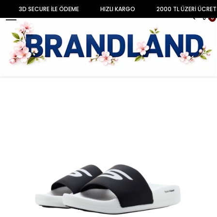
3D SECURE İLE ÖDEME
HIZLI KARGO
2000 TL ÜZERİ ÜCRET
MENU
0
Anasayfa
AYAKKABI
ERKEK
Sandalet & Terlik
Erkek Terlik Hyper Slide 246020 BKW