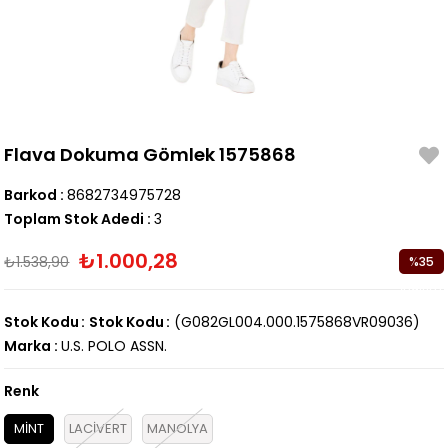
Flava Dokuma Gömlek 1575868
Barkod
:
8682734975728
Toplam Stok Adedi
:
3
₺1.000,28
₺1.538,90
%
35
İndirim
Stok Kodu
Stok Kodu
(G082GL004.000.1575868VR09036)
Marka
:
U.S. POLO ASSN.
Renk
MİNT
LACİVERT
MANOLYA