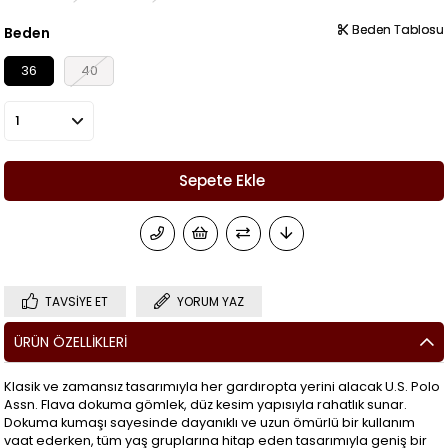
Beden Tablosu
Beden Tablosu
Beden
36
40
TAVSIYE ET
YORUM YAZ
ÜRÜN ÖZELLIKLERI
Klasik ve zamansız tasarımıyla her gardıropta yerini alacak U.S. Polo
Assn. Flava dokuma gömlek, düz kesim yapısıyla rahatlık sunar.
Dokuma kumaşı sayesinde dayanıklı ve uzun ömürlü bir kullanım
vaat ederken, tüm yaş gruplarına hitap eden tasarımıyla geniş bir