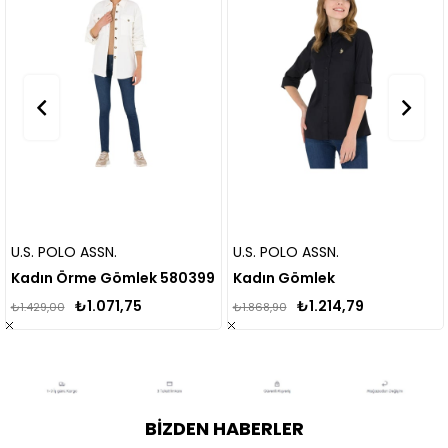
U.S. POLO ASSN.
ONLY
ömlek 580399
Kadın Gömlek
,75
₺1.214,79
₺1.75
₺1.868,90
₺2.699,00
BIZDEN HABERLER