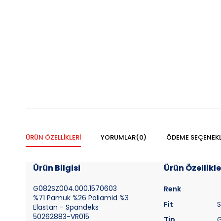
ÜRÜN ÖZELLIKLERI
YORUMLAR
(0)
ÖDEME SEÇENEKL
Ürün Bilgisi
Ürün Özellikle
G082SZ004.000.1570603
Renk
%71 Pamuk %26 Poliamid %3
Fit
S
Elastan - Spandeks
50262883-VR015
Tip