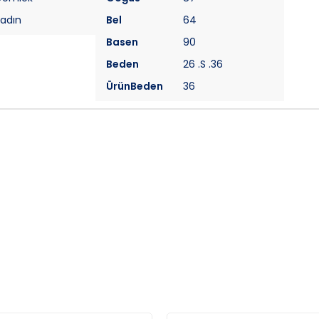
adın
Bel
64
Basen
90
Beden
26 .S .36
ÜrünBeden
36