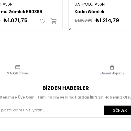
O ASSN.
U.S. POLO ASSN.
rme Gömlek 580399
Kadın Gömlek
₺1.071,75
₺1.214,79
0
₺1.868,90
BIZDEN HABERLER
ltenimize Üye Olun ! Tüm İndirim ve Fırsatlardan İlk Sizin Haberiniz Olsu
GÖNDER