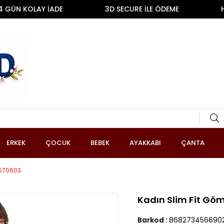
N KOLAY İADE
3D SECURE İLE ÖDEME
HIZLI
ERKEK
ÇOCUK
BEBEK
AYAKKABI
ÇANTA
1570603
Kadın Slim Fit Gö
Barkod
:
868273456690