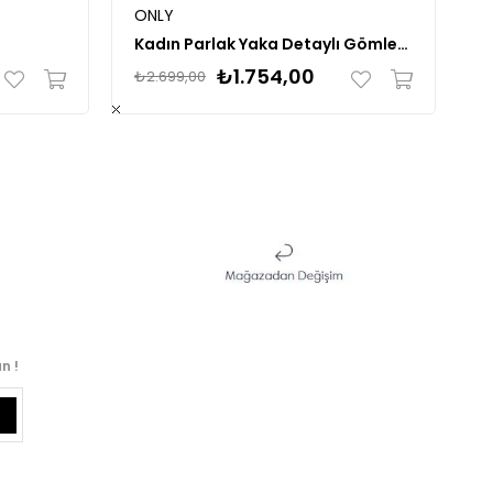
ONLY
L
Kadın Parlak Yaka Detaylı Gömlek 15331800
O
₺1.754,00
₺2.699,00
₺
n !