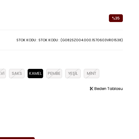
%
35
İndirim
STOK KODU
STOK KODU
(G082SZ004.000.1570603VR01538)
Vİ
SAKS
KAMEL
PEMBE
YEŞİL
MİNT
Beden Tablosu
Beden Tablosu