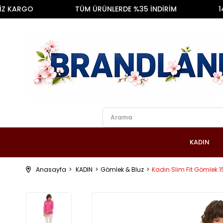
KARGO
TÜM ÜRÜNLERDE %35 İNDİRİM
14 GÜ
KADIN
Anasayfa
KADIN
Gömlek & Bluz
Kadın Slim Fit Gömlek 