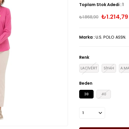
Toplam Stok Adedi
:
1
₺1.214,79
₺1.868,90
Marka
:
U.S. POLO ASSN.
Renk
LACİVERT
SİYAH
A.MA
Beden
38
40