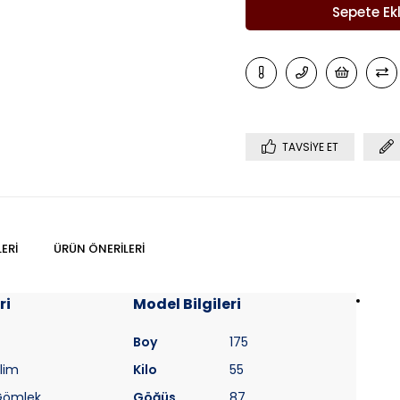
TAVSIYE ET
ERI
ÜRÜN ÖNERILERI
ri
Model Bilgileri
Boy
175
lim
Kilo
55
Gömlek
Göğüs
87