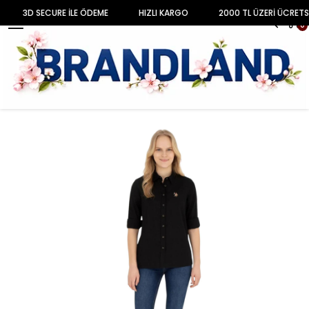
3D SECURE İLE ÖDEME
HIZLI KARGO
2000 TL ÜZERİ ÜCRETS
MENU
0
Anasayfa
KADIN
Gömlek & Bluz
Kadın Uzun Kollu Keten Karışımlı Regular Fit Basic Gömlek 1840395