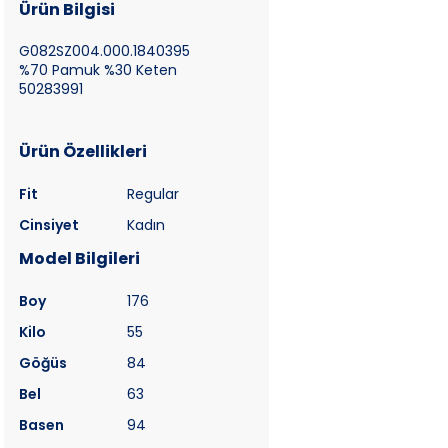
Ürün Bilgisi
G082SZ004.000.1840395
%70 Pamuk %30 Keten
50283991
Ürün Özellikleri
Fit
Regular
Cinsiyet
Kadın
Model Bilgileri
Boy
176
Kilo
55
Göğüs
84
Bel
63
Basen
94