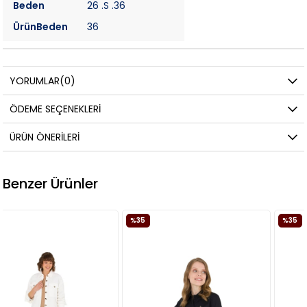
Beden
26 .S .36
ÜrünBeden
36
YORUMLAR
(0)
ÖDEME SEÇENEKLERI
ÜRÜN ÖNERILERI
Benzer Ürünler
%35
%35