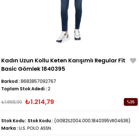
Kadın Uzun Kollu Keten Karışımlı Regular Fit
Basic Gömlek 1840395
Barkod
:
8683857092767
Toplam Stok Adedi
:
2
₺1.214,79
₺1.868,90
%
35
İndirim
Stok Kodu
Stok Kodu
(G082SZ004.000.1840395VR04636)
Marka
:
U.S. POLO ASSN.