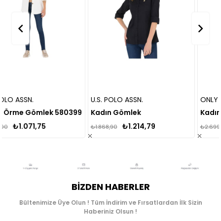
U.S. POLO ASSN.
ONLY
80399
Kadın Gömlek
₺1.214,79
₺1.754,00
₺1.868,90
₺2.699,00
BIZDEN HABERLER
Bültenimize Üye Olun ! Tüm İndirim ve Fırsatlardan İlk Sizin
Haberiniz Olsun !