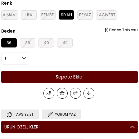
Renk
A.MAVİ
LİLA
PEMBE
SİYAH
BEYAZ
LACİVERT
Beden Tablosu
Beden Tablosu
Beden
36
38
40
42
TAVSIYE ET
YORUM YAZ
ÜRÜN ÖZELLIKLERI