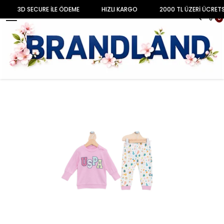
3D SECURE İLE ÖDEME
HIZLI KARGO
2000 TL ÜZERİ ÜCRET
MENU
0
Anasayfa
BEBEK
KIZ BEBEK
Takım Set
Kız Bebek 2'li Uzun Kol Tshirt Takım USB684