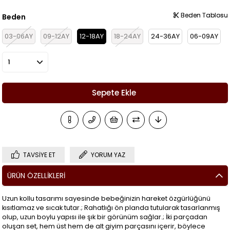
Beden Tablosu
Beden Tablosu
Beden
03-06AY
09-12AY
12-18AY
18-24AY
24-36AY
06-09AY
TAVSIYE ET
YORUM YAZ
ÜRÜN ÖZELLIKLERI
Uzun kollu tasarımı sayesinde bebeğinizin hareket özgürlüğünü
kısıtlamaz ve sıcak tutar.; Rahatlığı ön planda tutularak tasarlanmış
olup, uzun boylu yapısı ile şık bir görünüm sağlar.; İki parçadan
oluşan set, hem üst hem de alt giyim parçasını içerir, böylece