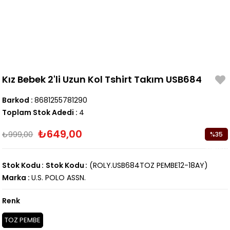
Kız Bebek 2'li Uzun Kol Tshirt Takım USB684
Barkod
:
8681255781290
Toplam Stok Adedi
:
4
₺649,00
₺999,00
%
35
İndirim
Stok Kodu
Stok Kodu
(ROLY.USB684TOZ PEMBE12-18AY)
Marka
:
U.S. POLO ASSN.
Renk
TOZ PEMBE