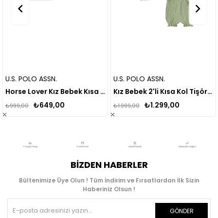
U.S. POLO ASSN.
U.S. POLO ASSN.
Horse Lover Kız Bebek Kısa Kollu Takım
Kız Bebek 2'li Kısa Kol Tişört Takım USB2009
₺649,00
₺1.299,00
₺999,00
₺1.999,00
BIZDEN HABERLER
Bültenimize Üye Olun ! Tüm İndirim ve Fırsatlardan İlk Sizin
Haberiniz Olsun !
GÖNDER