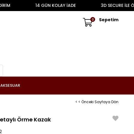
İM
14 GÜN KOLAY İADE
3D SECURE İLE ÖDE
Sepetim
0
AKSESUAR
< < Önceki Sayfaya Dön
Detaylı Örme Kazak
2