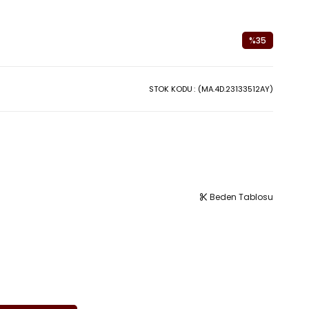
%
35
İndirim
STOK KODU
(MA.4D.23133512AY)
Beden Tablosu