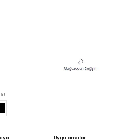
n !
edya
Uygulamalar