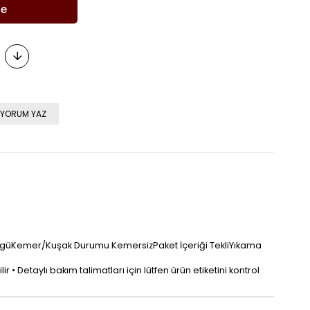
YORUM YAZ
 ÖrgüKemer/Kuşak Durumu KemersizPaket İçeriği TekliYıkama
 • Detaylı bakım talimatları için lütfen ürün etiketini kontrol