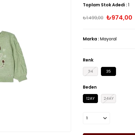
Toplam Stok Adedi
:
1
₺974,00
₺1.499,00
Marka
:
Mayoral
Renk
34
35
Beden
12AY
24AY