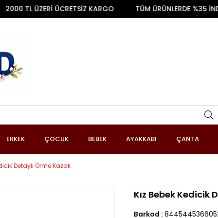
000 TL ÜZERİ ÜCRETSİZ KARGO
TÜM ÜRÜNLERDE %35 İNDİR
ERKEK
ÇOCUK
BEBEK
AYAKKABI
ÇANTA
dicik Detaylı Örme Kazak
Kız Bebek Kedicik 
Barkod
:
844544536605