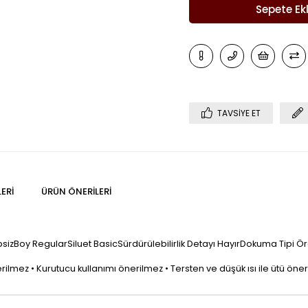
TAVSIYE ET
ERI
ÜRÜN ÖNERILERI
sizBoy RegularSiluet BasicSürdürülebilirlik Detayı HayırDokuma Tipi
mez • Kurutucu kullanımı önerilmez • Tersten ve düşük ısı ile ütü önerilir