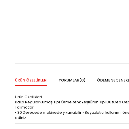
ÜRÜN ÖZELLIKLERI
YORUMLAR
(0)
ÖDEME SEÇENEKL
Ürün Özellikleri
Kalıp RegularKumaş Tipi ÖrmeRenk YeşilÜrün Tipi DüzCep Cep
Talimatları
• 30 Derecede makinede yıkanabilir • Beyazlatıcı kullanımı öneril
ediniz.