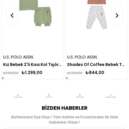
O ASSN.
U.S. POLO ASSN.
U.S. POL
Kız Bebek 2'li Kısa Kol Tişört Takım USB2009
Shades Of Coffee Bebek Tshirt Takım USB1217
₺1.299,00
₺844,00
₺1.299,00
₺999,00
BIZDEN HABERLER
Bültenimize Üye Olun ! Tüm İndirim ve Fırsatlardan İlk Sizin
Haberiniz Olsun !