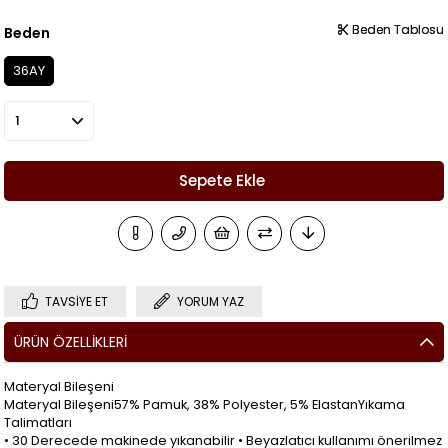
Beden Tablosu
Beden Tablosu
Beden
36AY
TAVSIYE ET
YORUM YAZ
ÜRÜN ÖZELLIKLERI
Materyal Bileşeni
Materyal Bileşeni57% Pamuk, 38% Polyester, 5% ElastanYıkama
Talimatları
• 30 Derecede makinede yıkanabilir • Beyazlatıcı kullanımı önerilmez