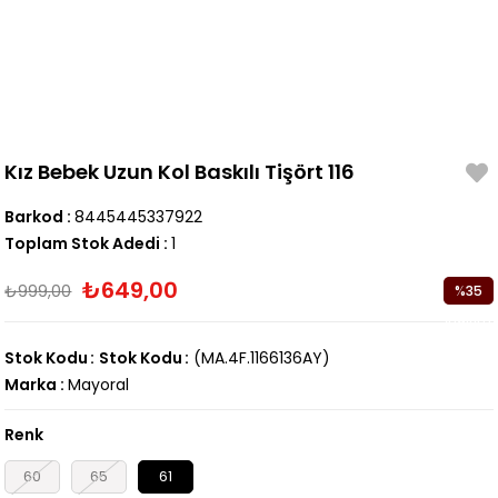
Kız Bebek Uzun Kol Baskılı Tişört 116
Barkod
:
8445445337922
Toplam Stok Adedi
:
1
₺649,00
₺999,00
%
35
İndirim
Stok Kodu
Stok Kodu
(MA.4F.1166136AY)
Marka
:
Mayoral
Renk
60
65
61