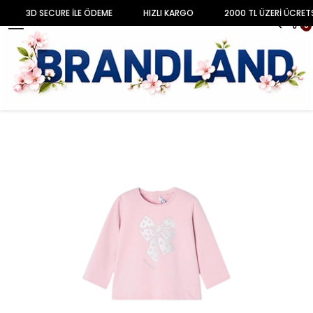
3D SECURE İLE ÖDEME
HIZLI KARGO
2000 TL ÜZERİ ÜCRET
MENU
0
Anasayfa
BEBEK
KIZ BEBEK
Takım Set
Kız Bebek Uzun Kol Baskılı Tişört 116