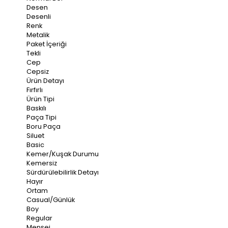
Desen
Desenli
Renk
Metalik
Paket İçeriği
Tekli
Cep
Cepsiz
Ürün Detayı
Fırfırlı
Ürün Tipi
Baskılı
Paça Tipi
Boru Paça
Siluet
Basic
Kemer/Kuşak Durumu
Kemersiz
Sürdürülebilirlik Detayı
Hayır
Ortam
Casual/Günlük
Boy
Regular
Menşei