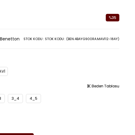
%
35
İndirim
 Benetton
STOK KODU
STOK KODU
(BEN.4BAYG900RA.MAVİ12-18AY)
AVİ
Beden Tablosu
Beden Tablosu
3
3_4
4_5