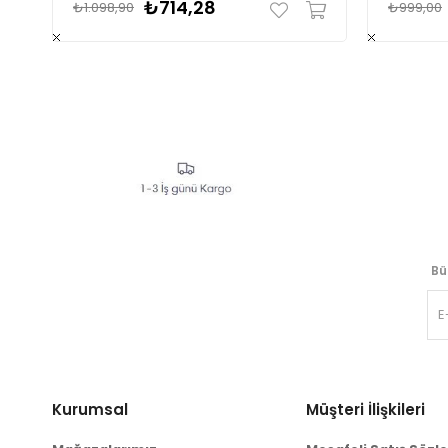
₺714,28
₺1.098,90
₺999,00
Bü
Kurumsal
Müşteri İlişkileri