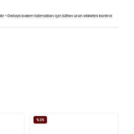
 • Detaylı bakım talimatları için lütfen ürün etiketini kontrol
%35
%