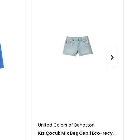
United Colors of Benetton
U
Kız Çocuk Mix Beş Cepli Eco-recycle Denim Şort
K