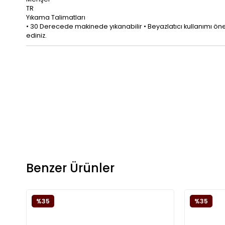
TR
Yıkama Talimatları
• 30 Derecede makinede yıkanabilir • Beyazlatıcı kullanımı öneril
ediniz.
Benzer Ürünler
%35
%35