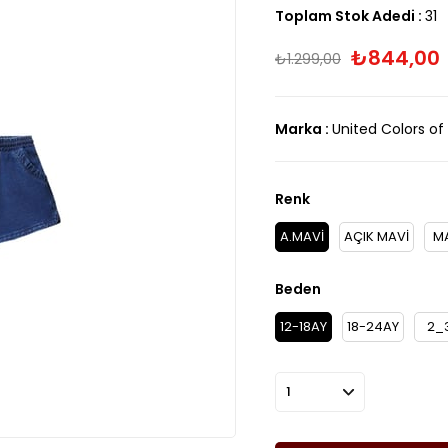
Toplam Stok Adedi
:
31
₺844,00
₺1.299,00
Marka
:
United Colors of
Renk
A.MAVİ
AÇIK MAVİ
M
Beden
12-18AY
18-24AY
2_