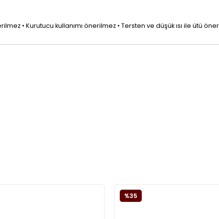
mez • Kurutucu kullanımı önerilmez • Tersten ve düşük ısı ile ütü önerilir
%35