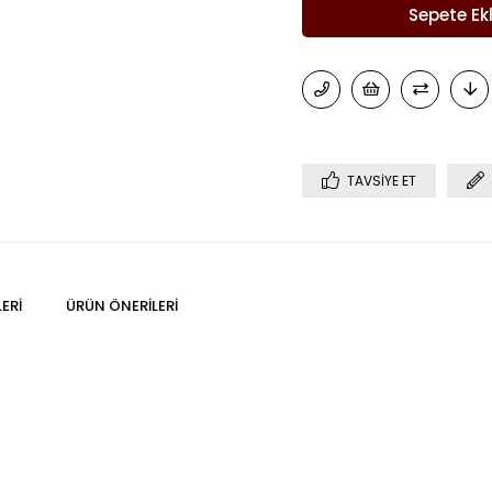
TAVSIYE ET
ERI
ÜRÜN ÖNERILERI