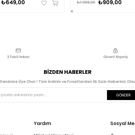
₺649,00
₺909,00
₺1.399,00
BIZDEN HABERLER
ltenimize Üye Olun ! Tüm İndirim ve Fırsatlardan İlk Sizin Haberiniz Olsu
GÖNDER
Yardım
Sosyal M