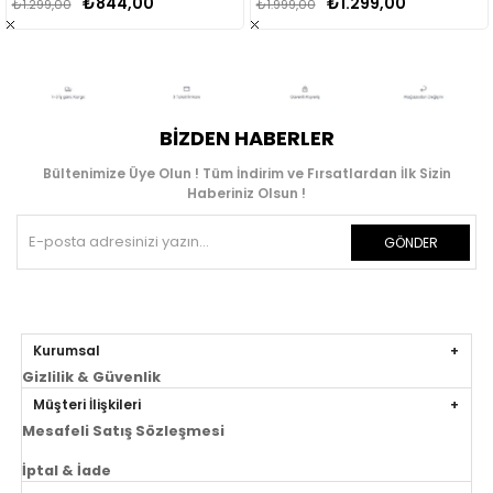
₺844,00
₺1.299,00
₺1.299,00
₺1.999,00
BIZDEN HABERLER
Bültenimize Üye Olun ! Tüm İndirim ve Fırsatlardan İlk Sizin
Haberiniz Olsun !
GÖNDER
Kurumsal
Gizlilik & Güvenlik
Müşteri İlişkileri
Mesafeli Satış Sözleşmesi
İptal & İade