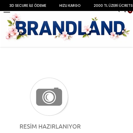
3D SECURE İLE ÖDEME
HIZLI KARGO
2000 TL ÜZERİ ÜCRETS
MENU
0
Anasayfa
ÇOCUK
KIZ ÇOCUK
Sweatshirt
Kız Çocuk Siyah Polo Yaka Basic Sweatshirt