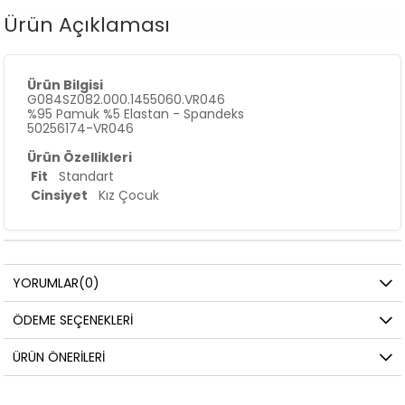
Ürün Açıklaması
Ürün Bilgisi
G084SZ082.000.1455060.VR046
%95 Pamuk %5 Elastan - Spandeks
50256174-VR046
Ürün Özellikleri
Fit
Standart
Cinsiyet
Kız Çocuk
YORUMLAR
(0)
ÖDEME SEÇENEKLERI
ÜRÜN ÖNERILERI