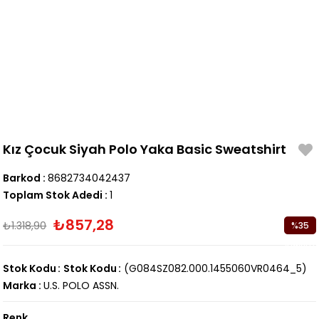
Kız Çocuk Siyah Polo Yaka Basic Sweatshirt
Barkod
:
8682734042437
Toplam Stok Adedi
:
1
₺857,28
₺1.318,90
%
35
İndirim
Stok Kodu
Stok Kodu
(G084SZ082.000.1455060VR0464_5)
Marka
:
U.S. POLO ASSN.
Renk