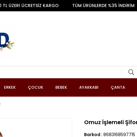
ÜZERİ ÜCRETSİZ KARGO
TÜM ÜRÜNLERDE %35 İNDİRİM
ERKEK
ÇOCUK
BEBEK
AYAKKABI
ÇANTA
z
Omuz İşlemeli Şifo
Barkod
:
8683168597715