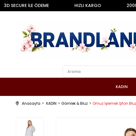
 SECURE İLE ÖDEME
HIZLI KARGO
2000 TL 
KADIN
Anasayfa
KADIN
Gömlek & Bluz
Omuz İşlemeli Şifon Blu