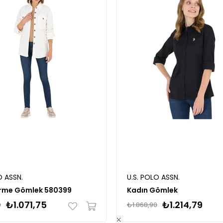
O ASSN.
U.S. POLO ASSN.
rme Gömlek 580399
Kadın Gömlek
₺1.071,75
₺1.214,79
0
₺1.868,90