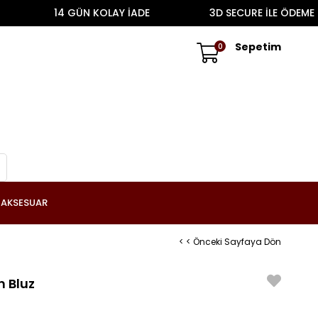
14 GÜN KOLAY İADE
3D SECURE İLE ÖDEME
Sepetim
0
AKSESUAR
< < Önceki Sayfaya Dön
n Bluz