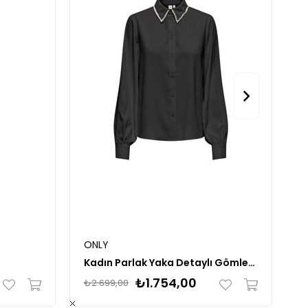
ONLY
U
Kadın Parlak Yaka Detaylı Gömlek 15331800
K
₺1.754,00
₺2.699,00
₺