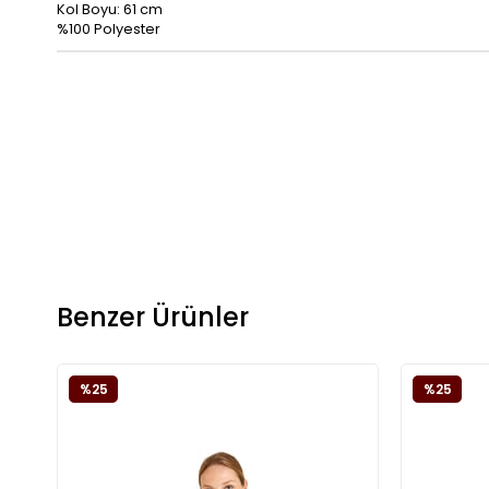
Kol Boyu: 61 cm
%100 Polyester
Benzer Ürünler
%25
%25