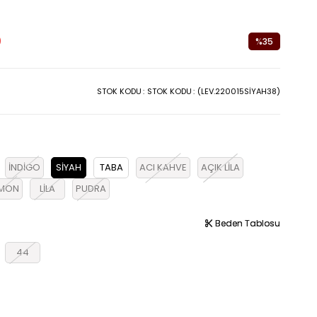
0
%
35
İndirim
STOK KODU
STOK KODU
(LEV.220015SİYAH38)
İNDİGO
SİYAH
TABA
ACI KAHVE
AÇIK LİLA
MON
LİLA
PUDRA
Beden Tablosu
Beden Tablosu
44