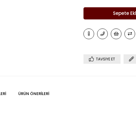
TAVSIYE ET
ERI
ÜRÜN ÖNERILERI