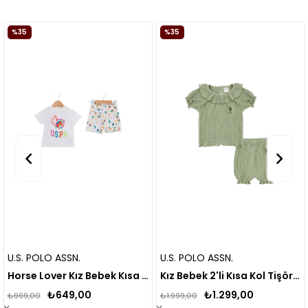
%35
%35
U.S. POLO ASSN.
U.S. POLO ASSN.
Horse Lover Kız Bebek Kısa Kollu Takım
Kız Bebek 2'li Kısa Kol Tişört Takım USB2009
₺649,00
₺1.299,00
₺999,00
₺1.999,00