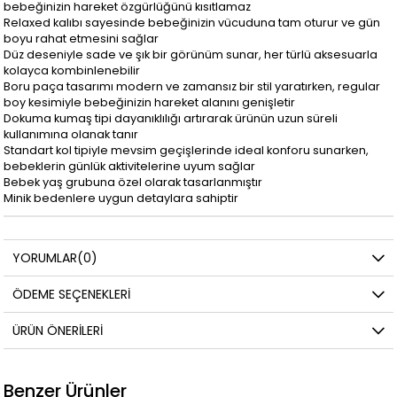
bebeğinizin hareket özgürlüğünü kısıtlamaz
Relaxed kalıbı sayesinde bebeğinizin vücuduna tam oturur ve gün
boyu rahat etmesini sağlar
Düz deseniyle sade ve şık bir görünüm sunar, her türlü aksesuarla
kolayca kombinlenebilir
Boru paça tasarımı modern ve zamansız bir stil yaratırken, regular
boy kesimiyle bebeğinizin hareket alanını genişletir
Dokuma kumaş tipi dayanıklılığı artırarak ürünün uzun süreli
kullanımına olanak tanır
Standart kol tipiyle mevsim geçişlerinde ideal konforu sunarken,
bebeklerin günlük aktivitelerine uyum sağlar
Bebek yaş grubuna özel olarak tasarlanmıştır
Minik bedenlere uygun detaylara sahiptir
YORUMLAR
(0)
ÖDEME SEÇENEKLERI
ÜRÜN ÖNERILERI
Benzer Ürünler