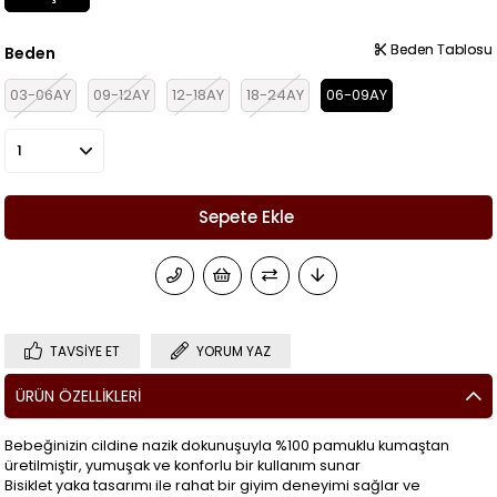
Beden Tablosu
Beden Tablosu
Beden
03-06AY
09-12AY
12-18AY
18-24AY
06-09AY
TAVSIYE ET
YORUM YAZ
ÜRÜN ÖZELLIKLERI
Bebeğinizin cildine nazik dokunuşuyla %100 pamuklu kumaştan
üretilmiştir, yumuşak ve konforlu bir kullanım sunar
Bisiklet yaka tasarımı ile rahat bir giyim deneyimi sağlar ve