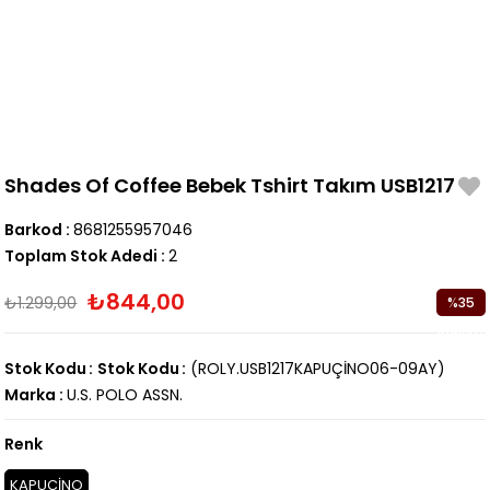
Shades Of Coffee Bebek Tshirt Takım USB1217
Barkod
:
8681255957046
Toplam Stok Adedi
:
2
₺844,00
₺1.299,00
%
35
İndirim
Stok Kodu
Stok Kodu
(ROLY.USB1217KAPUÇİNO06-09AY)
Marka
:
U.S. POLO ASSN.
Renk
KAPUÇİNO