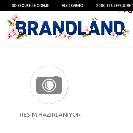
3D SECURE İLE ÖDEME
HIZLI KARGO
2000 TL ÜZERİ ÜCRET
MENU
0
Anasayfa
BEBEK
KIZ BEBEK
Takım Set
Shades Of Coffee Bebek Tshirt Takım USB1217