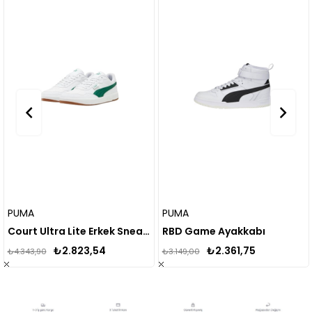
MA
PUMA
AD
Court Ultra Lite Erkek Sneaker
RBD Game Ayakkabı
₺2.823,54
₺2.361,75
343,90
₺3.149,00
₺7.