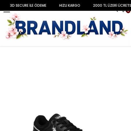
3D SECURE İLE ÖDEME
HIZLI KARGO
2000 TL ÜZERİ ÜCRETS
MENU
0
Anasayfa
AYAKKABI
ERKEK
Sneakers
Siyah Erkek Sneaker 101812371