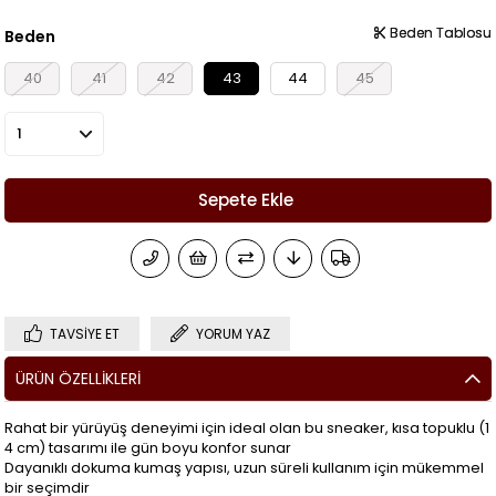
Beden Tablosu
Beden Tablosu
Beden
40
41
42
43
44
45
TAVSIYE ET
YORUM YAZ
ÜRÜN ÖZELLIKLERI
Rahat bir yürüyüş deneyimi için ideal olan bu sneaker, kısa topuklu (1
4 cm) tasarımı ile gün boyu konfor sunar
Dayanıklı dokuma kumaş yapısı, uzun süreli kullanım için mükemmel
bir seçimdir