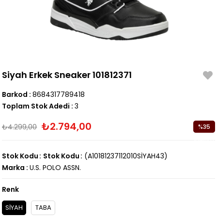
Siyah Erkek Sneaker 101812371
Barkod
:
8684317789418
Toplam Stok Adedi
:
3
₺2.794,00
₺4.299,00
%
35
İndirim
Stok Kodu
Stok Kodu
(A10181237112010SİYAH43)
Marka
:
U.S. POLO ASSN.
Renk
SİYAH
TABA