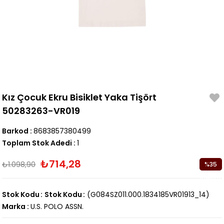
Kız Çocuk Ekru Bisiklet Yaka Tişört
50283263-VR019
Barkod
:
8683857380499
Toplam Stok Adedi
:
1
₺714,28
₺1.098,90
%
35
İndirim
Stok Kodu
Stok Kodu
(G084SZ011.000.1834185VR01913_14)
Marka
:
U.S. POLO ASSN.