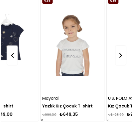
%35
%35
Mayoral
U.S. POLO ASSN.
Yazlık Kız Çocuk T-shirt
Kız Çocuk T-shirt
₺649,35
₺928,78
₺999,00
₺1.428,90