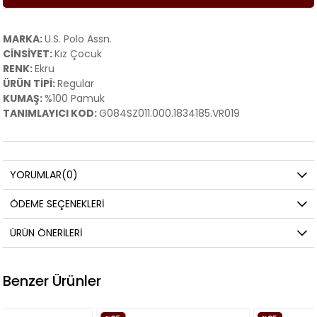
MARKA:
U.S. Polo Assn.
CİNSİYET:
Kız Çocuk
RENK:
Ekru
ÜRÜN TİPİ:
Regular
KUMAŞ:
%100 Pamuk
TANIMLAYICI KOD:
G084SZ011.000.1834185.VR019
YORUMLAR
(0)
ÖDEME SEÇENEKLERI
ÜRÜN ÖNERILERI
Benzer Ürünler