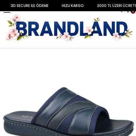
3D SECURE İLE ÖDEME
HIZLI KARGO
2000 TL ÜZERİ ÜCRETS
MENU
0
Anasayfa
AYAKKABI
ERKEK
Sandalet & Terlik
Tam Anatomik Erkek Terlik CEYO.9968-10