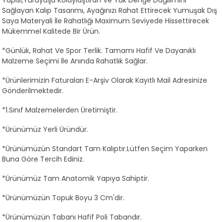
Yapısı,Yürüyüşü Kolaylaştıran Ve Yük Denge Dağılımını
Sağlayan Kalıp Tasarımı, Ayağınızı Rahat Ettirecek Yumuşak Dış
Saya Materyali İle Rahatlığı Maximum Seviyede Hissettirecek
Mükemmel Kalitede Bir Ürün.
*Günlük, Rahat Ve Spor Terlik. Tamamı Hafif Ve Dayanıklı
Malzeme Seçimi İle Anında Rahatlık Sağlar.
*Ürünlerimizin Faturaları E-Arşiv Olarak Kayıtlı Mail Adresinize
Gönderilmektedir.
*1.Sınıf Malzemelerden Üretimiştir.
*Ürünümüz Yerli Üründür.
*Ürünümüzün Standart Tam Kalıptır.Lütfen Seçim Yaparken
Buna Göre Tercih Ediniz.
*Ürünümüz Tam Anatomik Yapıya Sahiptir.
*Ürünümüzün Topuk Boyu 3 Cm'dir.
*Ürünümüzün Tabanı Hafif Poli Tabandır.