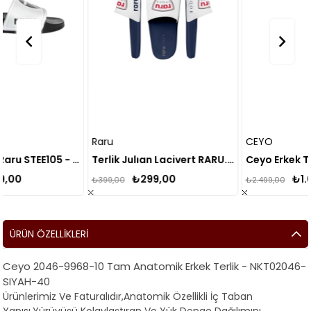
Raru
CEYO
Grand Wolf Raru STEE105 - Unisex Jora Terlik
Terlik Julıan Lacivert RARU.RSTE101
Ceyo Erkek Terlik 9100-8
₺299,00
₺1.624,00
₺399,00
₺2.499,00
ÜRÜN ÖZELLIKLERI
Ceyo 2046-9968-10 Tam Anatomik Erkek Terlik - NKT02046-
SIYAH-40
Ürünlerimiz Ve Faturalıdır,Anatomik Özellikli İç Taban