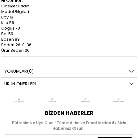
Fit Comfort
Cinsiyet Kadın
Model Bilgileri
Boy 181
Kilo 56
Göğüs 78
Bel 59
Basen 89
Beden 26 .S .36
ÜrünBeden 36
YORUMLAR
(0)
ÜRÜN ÖNERILERI
BIZDEN HABERLER
Bültenimize Üye Olun ! Tüm İndirim ve Fırsatlardan İlk Sizin
Haberiniz Olsun !