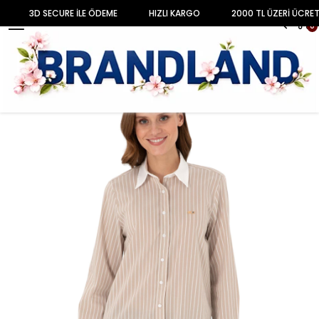
3D SECURE İLE ÖDEME
HIZLI KARGO
2000 TL ÜZERİ ÜCRET
MENU
0
Anasayfa
KADIN
Gömlek & Bluz
Kadın Çizgili Uzun Kollu Tunik Gömlek