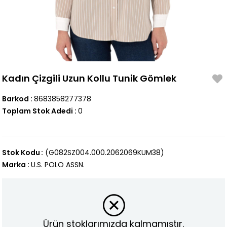
Kadın Çizgili Uzun Kollu Tunik Gömlek
Barkod
:
8683858277378
Toplam Stok Adedi
:
0
Stok Kodu
(G082SZ004.000.2062069KUM38)
Marka
:
U.S. POLO ASSN.
Ürün stoklarımızda kalmamıştır.