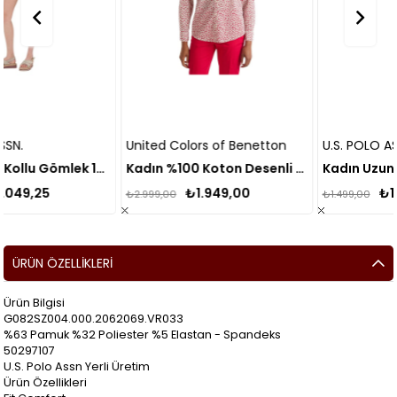
United Colors of Benetton
U.S. POLO ASSN.
Kadın Uzun Kollu Gömlek 1584344
Kadın %100 Koton Desenli Gömlek
₺1.949,00
₺1.125,00
₺2.999,00
₺1.499,00
ÜRÜN ÖZELLIKLERI
Ürün Bilgisi
G082SZ004.000.2062069.VR033
%63 Pamuk %32 Poliester %5 Elastan - Spandeks
50297107
U.S. Polo Assn Yerli Üretim
Ürün Özellikleri