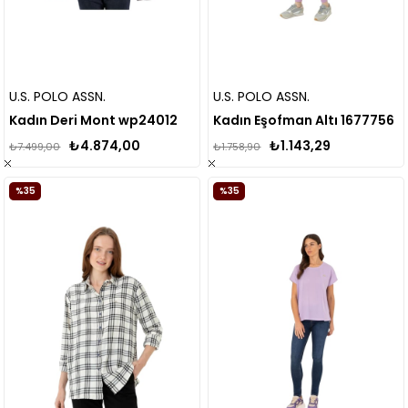
U.S. POLO ASSN.
U.S. POLO ASSN.
Kadın Deri Mont wp24012
Kadın Eşofman Altı 1677756
₺4.874,00
₺1.143,29
₺7.499,00
₺1.758,90
%35
%35