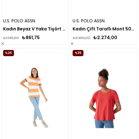
U.S. POLO ASSN.
U.S. POLO ASSN.
Kadın Beyaz V Yaka Tişört 50262952
Kadın Çift Taraflı Mont 50262742
₺861,75
₺2.274,00
₺1.149,00
₺3.499,00
%25
%35