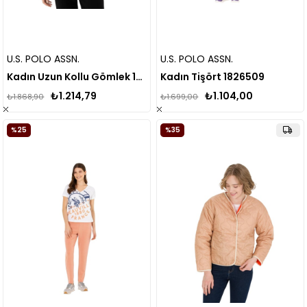
U.S. POLO ASSN.
U.S. POLO ASSN.
Kadın Uzun Kollu Gömlek 1589605
Kadın Tişört 1826509
₺1.214,79
₺1.104,00
₺1.868,90
₺1.699,00
%25
%35