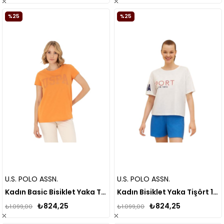
%25
%25
U.S. POLO ASSN.
U.S. POLO ASSN.
Kadın Basic Bisiklet Yaka Tişört
Kadın Bisiklet Yaka Tişört 1581012
₺824,25
₺824,25
₺1.099,00
₺1.099,00