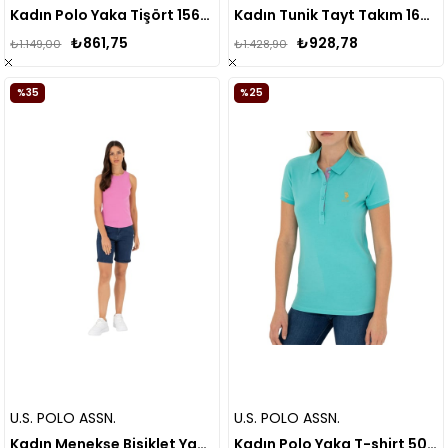
Kadın Polo Yaka Tişört 1567927
Kadın Tunik Tayt Takım 16700.22Y
₺861,75
₺928,78
₺1.149,00
₺1.428,90
%35
%25
U.S. POLO ASSN.
U.S. POLO ASSN.
Kadın Menekşe Bisiklet Yaka Kolsuz Basic Tişört
Kadın Polo Yaka T-shirt 50262694