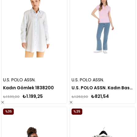
U.S. POLO ASSN.
U.S. POLO ASSN.
Kadın Gömlek 1838200
U.S. POLO ASSN. Kadın Basic Tişört 1806126
₺1.199,25
₺821,54
₺1.599,00
₺1.263,90
%35
%25