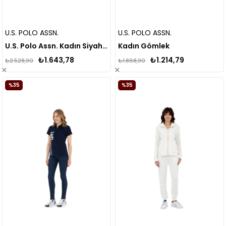
U.S. POLO ASSN.
U.S. POLO ASSN.
U.S. Polo Assn. Kadın Siyah Jean Pantolon 50272851
Kadın Gömlek
₺1.643,78
₺1.214,79
₺2.528,90
₺1.868,90
%35
%35