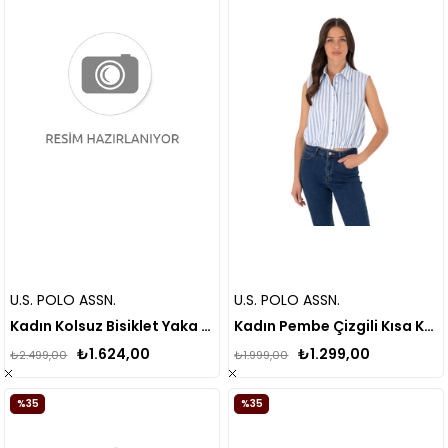
U.S. POLO ASSN.
U.S. POLO ASSN.
Kadın Kolsuz Bisiklet Yaka Midi Boy Örme Elbise
Kadın Pembe Çizgili Kısa Kollu Gömlek
₺1.624,00
₺1.299,00
₺2.499,00
₺1.999,00
%35
%35