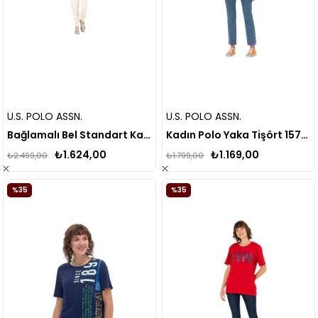
U.S. POLO ASSN.
U.S. POLO ASSN.
Bağlamalı Bel Standart Kadın Pantolon Dello
Kadın Polo Yaka Tişört 1570765
₺1.624,00
₺1.169,00
₺2.499,00
₺1.799,00
%35
%35