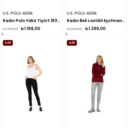
U.S. POLO ASSN.
U.S. POLO ASSN.
Kadın Polo Yaka Tişört 1831928
Kadın Beli Lastikli Eşofman Altı
₺1.169,00
₺1.299,00
₺1.799,00
₺1.999,00
%25
%35