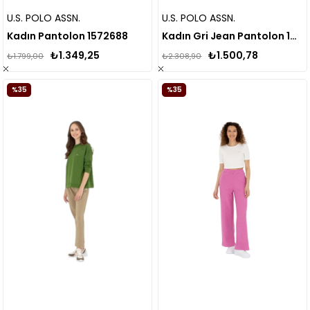
U.S. POLO ASSN.
U.S. POLO ASSN.
Kadın Pantolon 1572688
Kadın Gri Jean Pantolon 1680109
₺1.349,25
₺1.500,78
₺1.799,00
₺2.308,90
%35
%35