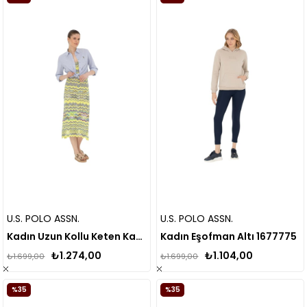
U.S. POLO ASSN.
U.S. POLO ASSN.
Kadın Uzun Kollu Keten Karışımlı Regular Fit Basic Gömlek 1840395
Kadın Eşofman Altı 1677775
₺1.274,00
₺1.104,00
₺1.699,00
₺1.699,00
%35
%35