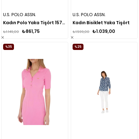
U.S. POLO ASSN.
U.S. POLO ASSN.
Kadın Polo Yaka Tişört 1570886
Kadın Bisiklet Yaka Tişört
₺861,75
₺1.039,00
₺1.149,00
₺1.599,00
%35
%25