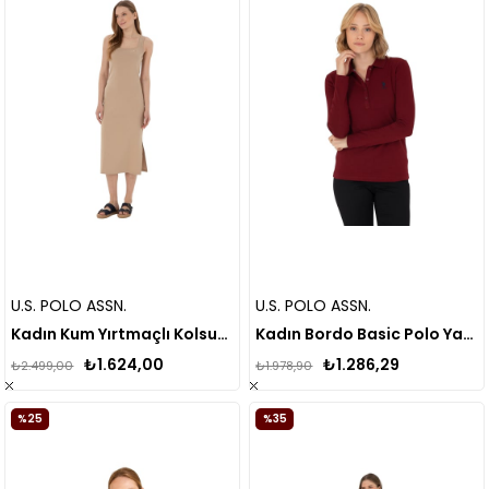
U.S. POLO ASSN.
U.S. POLO ASSN.
Kadın Kum Yırtmaçlı Kolsuz Kare Yaka Midi Boy Örme Elbise
Kadın Bordo Basic Polo Yaka Sweatshirt
₺1.624,00
₺1.286,29
₺2.499,00
₺1.978,90
%25
%35