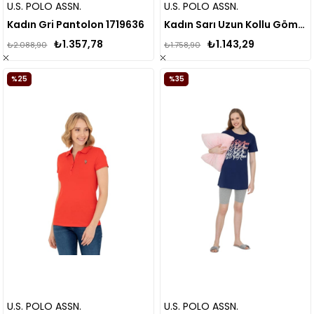
U.S. POLO ASSN.
U.S. POLO ASSN.
Kadın Gri Pantolon 1719636
Kadın Sarı Uzun Kollu Gömlek 1835624
₺1.357,78
₺1.143,29
₺2.088,90
₺1.758,90
%25
%35
U.S. POLO ASSN.
U.S. POLO ASSN.