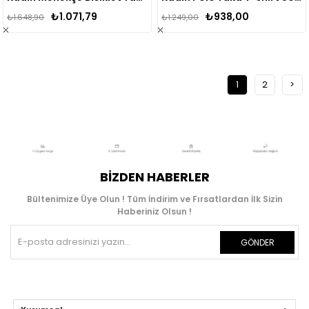
₺1.071,79
₺938,00
₺1.648,90
₺1.249,00
1
2
>
BIZDEN HABERLER
Bültenimize Üye Olun ! Tüm İndirim ve Fırsatlardan İlk Sizin
Haberiniz Olsun !
GÖNDER