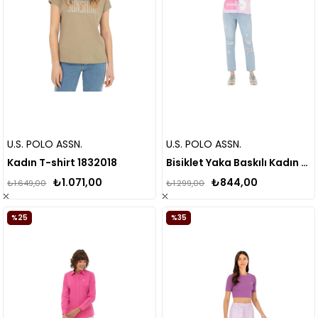
U.S. POLO ASSN.
U.S. POLO ASSN.
Kadın T-shirt 1832018
Bisiklet Yaka Baskılı Kadın T-shirt
₺1.071,00
₺844,00
₺1.649,00
₺1.299,00
%25
%35