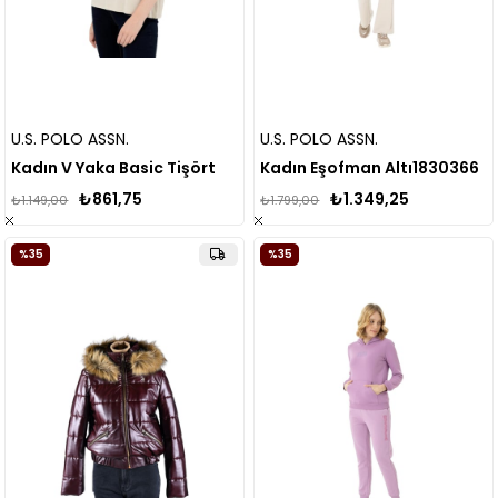
U.S. POLO ASSN.
U.S. POLO ASSN.
Kadın V Yaka Basic Tişört
Kadın Eşofman Altı1830366
₺861,75
₺1.349,25
₺1.149,00
₺1.799,00
%35
%35