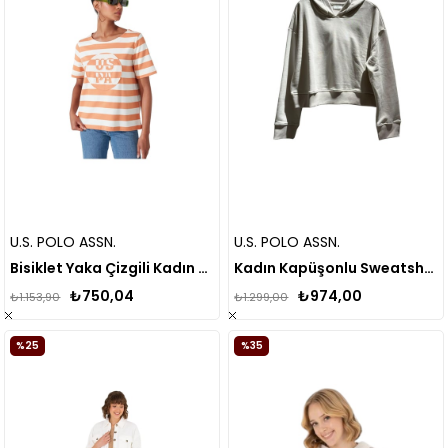
U.S. POLO ASSN.
U.S. POLO ASSN.
Bisiklet Yaka Çizgili Kadın T-shirt
Kadın Kapüşonlu Sweatshirt 1676077
₺750,04
₺974,00
₺1.153,90
₺1.299,00
%25
%35