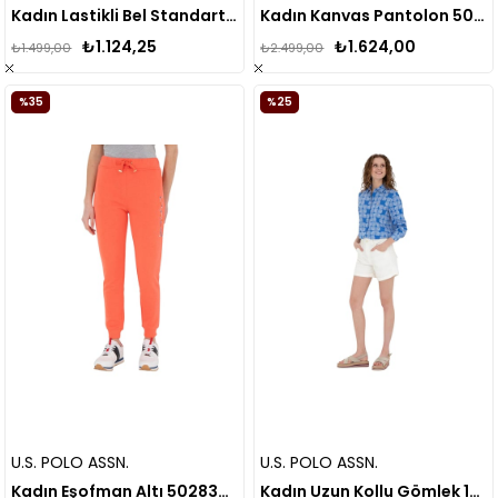
Kadın Lastikli Bel Standart Pantolon Gras
Kadın Kanvas Pantolon 50281794
₺1.124,25
₺1.624,00
₺1.499,00
₺2.499,00
%35
%25
U.S. POLO ASSN.
U.S. POLO ASSN.
Kadın Eşofman Altı 50283344
Kadın Uzun Kollu Gömlek 1584344