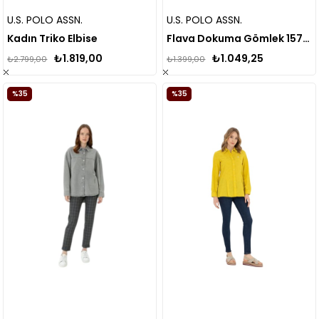
U.S. POLO ASSN.
U.S. POLO ASSN.
Kadın Triko Elbise
Flava Dokuma Gömlek 1575868
₺1.819,00
₺1.049,25
₺2.799,00
₺1.399,00
%35
%35